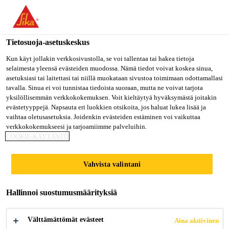
Olet menossa "Sika Finland", näyttää, että olet "Yhdysvallat".
Haluatko mennä suoraan oman maasi sivulle.
Tietosuoja-asetuskeskus
MENE SIKA
PYSY SIKA
VALITSE
USA
FINLAND
MAA
Kun käyt jollakin verkkosivustolla, se voi tallentaa tai hakea tietoja
selaimesta yleensä evästeiden muodossa. Nämä tiedot voivat koskea sinua,
asetuksiasi tai laitettasi tai niillä muokataan sivustoa toimimaan odottamallasi
tavalla. Sinua ei voi tunnistaa tiedoista suoraan, mutta ne voivat tarjota
Sika Finland
yksilöllisemmän verkkokokemuksen. Voit kieltäytyä hyväksymästä joitakin
evästetyyppejä. Napsauta eri luokkien otsikoita, jos haluat lukea lisää ja
vaihtaa oletusasetuksia. Joidenkin evästeiden estäminen voi vaikuttaa
verkkokokemukseesi ja tarjoamiimme palveluihin.
COOKIE-KÄYTÄNTÖ
DOWNLOAD
Vahvista valintani
DOCUMENTS
Hallinnoi suostumusmäärityksiä
Välttämättömät evästeet
Aina aktiivinen