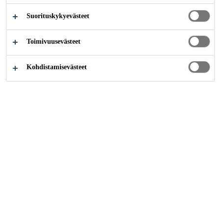
Suorituskykyevästeet
Teollisuus
Uusiutuva energia
Aurinkoenergia
Toimivuusevästeet
Kohdistamisevästeet
Ota yhteyttä
Tilaukset
Verkkolaskutusosoite:
003706058457
Välittäjä: Netbox Finland Oy
Välittäjätunnus:
003726044706