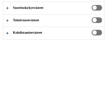
Suorituskykyevästeet
Teollisuus
...
Lakhta Center
Toimivuusevästeet
Kohdistamisevästeet
2019
ST .PETERSBURG, RUSSIA