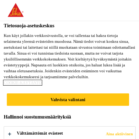
Olet menossa "Sika Finland", näyttää, että olet "Yhdysvallat".
Haluatko mennä suoraan oman maasi sivulle.
Tietosuoja-asetuskeskus
MENE SIKA
PYSY SIKA
VALITSE
USA
FINLAND
MAA
Kun käyt jollakin verkkosivustolla, se voi tallentaa tai hakea tietoja
selaimesta yleensä evästeiden muodossa. Nämä tiedot voivat koskea sinua,
asetuksiasi tai laitettasi tai niillä muokataan sivustoa toimimaan odottamallasi
tavalla. Sinua ei voi tunnistaa tiedoista suoraan, mutta ne voivat tarjota
Sika Finland
yksilöllisemmän verkkokokemuksen. Voit kieltäytyä hyväksymästä joitakin
evästetyyppejä. Napsauta eri luokkien otsikoita, jos haluat lukea lisää ja
vaihtaa oletusasetuksia. Joidenkin evästeiden estäminen voi vaikuttaa
verkkokokemukseesi ja tarjoamiimme palveluihin.
COOKIE-KÄYTÄNTÖ
LAKHTA CENTER
Vahvista valintani
Hallinnoi suostumusmäärityksiä
Välttämättömät evästeet
Aina aktiivinen