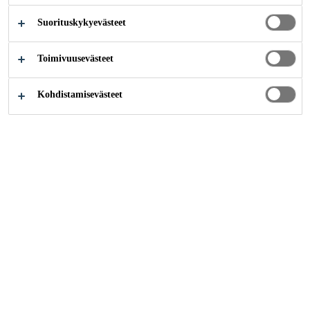
Suorituskykyevästeet
Toimivuusevästeet
Teollisuus
...
Shanghai Greenland Group Headquarters
Kohdistamisevästeet
2005
SHANGHAI, CHINA