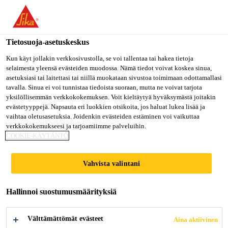
Olet menossa "Sika Finland", näyttää, että olet "Yhdysvallat".
Haluatko mennä suoraan oman maasi sivulle.
Tietosuoja-asetuskeskus
MENE SIKA
PYSY SIKA
VALITSE
USA
FINLAND
MAA
Kun käyt jollakin verkkosivustolla, se voi tallentaa tai hakea tietoja
selaimesta yleensä evästeiden muodossa. Nämä tiedot voivat koskea sinua,
asetuksiasi tai laitettasi tai niillä muokataan sivustoa toimimaan odottamallasi
tavalla. Sinua ei voi tunnistaa tiedoista suoraan, mutta ne voivat tarjota
Sika Finland
yksilöllisemmän verkkokokemuksen. Voit kieltäytyä hyväksymästä joitakin
evästetyyppejä. Napsauta eri luokkien otsikoita, jos haluat lukea lisää ja
vaihtaa oletusasetuksia. Joidenkin evästeiden estäminen voi vaikuttaa
verkkokokemukseesi ja tarjoamiimme palveluihin.
COOKIE-KÄYTÄNTÖ
SHANGHAI
Vahvista valintani
GREENLAND
GROUP
Hallinnoi suostumusmäärityksiä
HEADQUARTERS
Välttämättömät evästeet
Aina aktiivinen