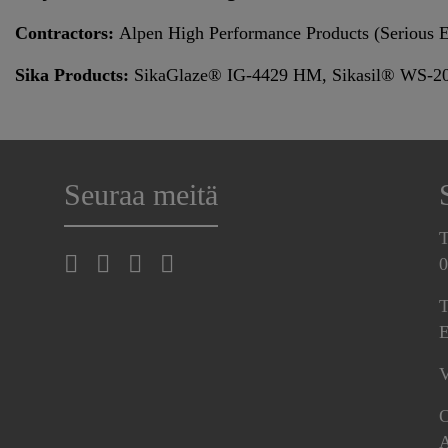
Contractors:
Alpen High Performance Products (Serious E
Sika Products:
SikaGlaze® IG-4429 HM, Sikasil® WS-2
Seuraa meitä
T
0
T
E
V
O
A