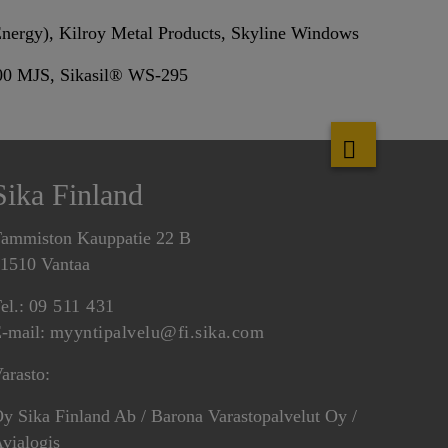
nergy), Kilroy Metal Products, Skyline Windows
00 MJS, Sikasil® WS-295
Sika Finland
ammiston Kauppatie 22 B
1510 Vantaa
el.:
09 511 431
-mail:
myyntipalvelu@fi.sika.com
arasto:
y Sika Finland Ab / Barona Varastopalvelut Oy /
vialogis