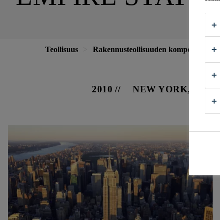
Teollisuus
Rakennusteollisuuden komponentit
2010
NEW YORK, USA