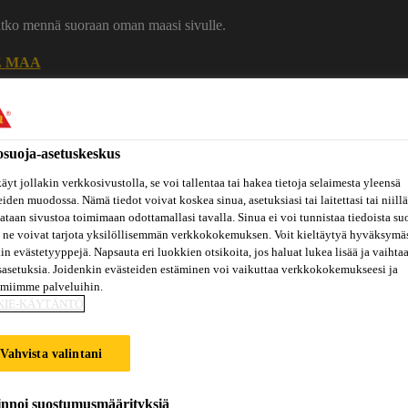
uatko mennä suoraan oman maasi sivulle.
E MAA
Ura Sikalla
Ota yhteytt
osuoja-asetuskeskus
äyt jollakin verkkosivustolla, se voi tallentaa tai hakea tietoja selaimesta yleensä
eiden muodossa. Nämä tiedot voivat koskea sinua, asetuksiasi tai laitettasi tai niillä
taan sivustoa toimimaan odottamallasi tavalla. Sinua ei voi tunnistaa tiedoista su
 ne voivat tarjota yksilöllisemmän verkkokokemuksen. Voit kieltäytyä hyväksymä
kin evästetyyppejä. Napsauta eri luokkien otsikoita, jos haluat lukea lisää ja vaihta
sasetuksia. Joidenkin evästeiden estäminen voi vaikuttaa verkkokokemukseesi ja
Inspiraatiot
amiimme palveluihin.
ut
Tietoa
Referenssit
ja
Dokumenttikirjasto
hin
meistä
KIE-KÄYTÄNTÖ
konseptit
Vahvista valintani
BUILDING
innoi suostumusmäärityksiä