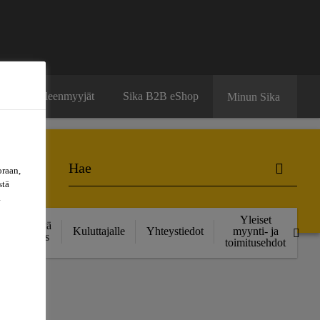
ä
Jälleenmyyjät
Sika B2B eShop
Minun Sika
oraan,
stä
a
Yleiset
Kestävä
Kuluttajalle
Yhteystiedot
myynti- ja
kehitys
toimitusehdot