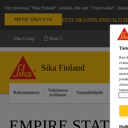
Olet menossa "Sika Finland", näyttää, että olet "Yhdysvallat". Hal
MENE SIKA USA
PYSY SIKA FINLAND
VALITS
Sika Group
Maat
Tiet
Kun k
eväst
Sika Finland
muoka
mutta
joita
oletu
tarjo
Valmistava
Ratkais
Rakentaminen
Suunnittelijalle
teollisuus
projektei
COO
EMPIRE STATE 
Hall