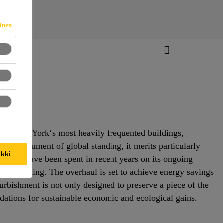
vinen
ong New York‘s most heavily frequented buildings,
tural monument of global standing, it merits particularly
ikki
dollars have been spent in recent years on its ongoing
ndly building. The overhaul is set to achieve energy savings
urbishment is not only designed to preserve a piece of the
undations for sustainable economic and ecological gains.