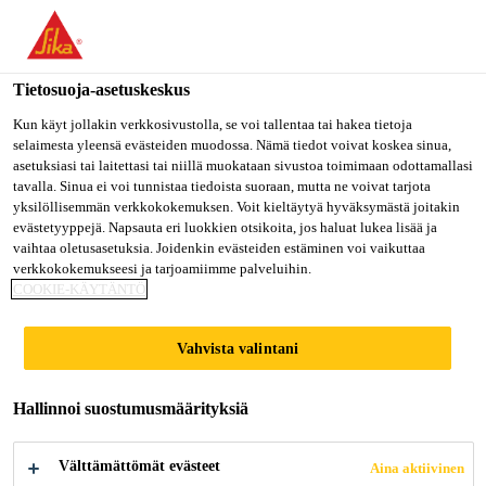
Olet menossa "Sika Finland", näyttää, että olet "Yhdysvallat".
Haluatko mennä suoraan oman maasi sivulle.
Tietosuoja-asetuskeskus
MENE SIKA
PYSY SIKA
VALITSE
USA
FINLAND
MAA
Kun käyt jollakin verkkosivustolla, se voi tallentaa tai hakea tietoja
selaimesta yleensä evästeiden muodossa. Nämä tiedot voivat koskea sinua,
asetuksiasi tai laitettasi tai niillä muokataan sivustoa toimimaan odottamallasi
tavalla. Sinua ei voi tunnistaa tiedoista suoraan, mutta ne voivat tarjota
Sika Finland
yksilöllisemmän verkkokokemuksen. Voit kieltäytyä hyväksymästä joitakin
evästetyyppejä. Napsauta eri luokkien otsikoita, jos haluat lukea lisää ja
vaihtaa oletusasetuksia. Joidenkin evästeiden estäminen voi vaikuttaa
verkkokokemukseesi ja tarjoamiimme palveluihin.
COOKIE-KÄYTÄNTÖ
KNOWLEDGE
Vahvista valintani
HUB
Hallinnoi suostumusmäärityksiä
Välttämättömät evästeet
Aina aktiivinen