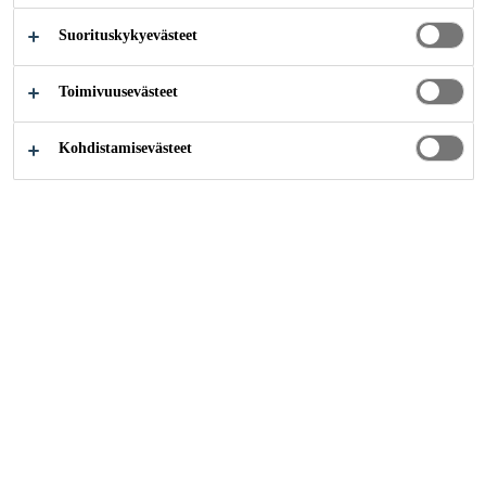
Suorituskykyevästeet
Teollisuus
...
Julkisivut
Toimivuusevästeet
Kohdistamisevästeet
Learn more about our solutions, our joint
calculator as well as our project
management tool Bonding Excellence
Bonding Excellence - Safety to the Last Detail