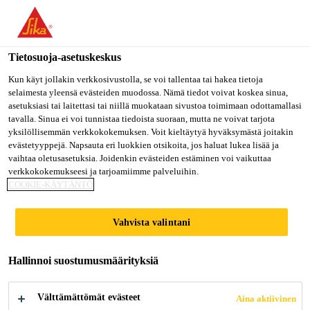
Olet menossa "Sika Finland", näyttää, että olet "Yhdysvallat".
Haluatko mennä suoraan oman maasi sivulle.
Tietosuoja-asetuskeskus
MENE SIKA
PYSY SIKA
VALITSE
USA
FINLAND
MAA
Kun käyt jollakin verkkosivustolla, se voi tallentaa tai hakea tietoja
selaimesta yleensä evästeiden muodossa. Nämä tiedot voivat koskea sinua,
asetuksiasi tai laitettasi tai niillä muokataan sivustoa toimimaan odottamallasi
tavalla. Sinua ei voi tunnistaa tiedoista suoraan, mutta ne voivat tarjota
Sika Finland
yksilöllisemmän verkkokokemuksen. Voit kieltäytyä hyväksymästä joitakin
evästetyyppejä. Napsauta eri luokkien otsikoita, jos haluat lukea lisää ja
vaihtaa oletusasetuksia. Joidenkin evästeiden estäminen voi vaikuttaa
verkkokokemukseesi ja tarjoamiimme palveluihin.
COOKIE-KÄYTÄNTÖ
DOWNLOAD
Vahvista valintani
DOCUMENTS
Hallinnoi suostumusmäärityksiä
Välttämättömät evästeet
Aina aktiivinen