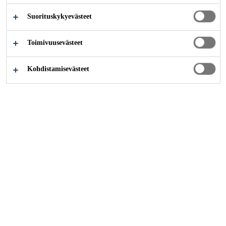
Suorituskykyevästeet
Teollisuus
...
Julkisivut
Toimivuusevästeet
Kohdistamisevästeet
Ota yhteyttä
Tilaukset
Verkkolaskutusosoite:
003706058457
Välittäjä: Netbox Finland Oy
Välittäjätunnus:
003726044706