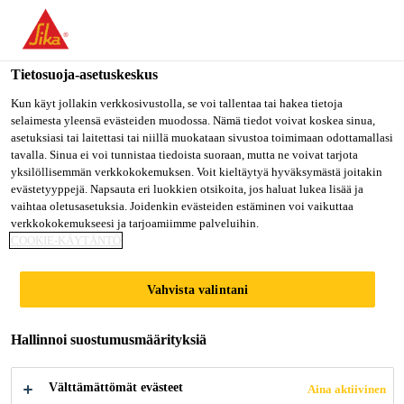
Olet menossa "Sika Finland", näyttää, että olet "Yhdysvallat".
Haluatko mennä suoraan oman maasi sivulle.
Tietosuoja-asetuskeskus
MENE SIKA
PYSY SIKA
VALITSE
USA
FINLAND
MAA
Kun käyt jollakin verkkosivustolla, se voi tallentaa tai hakea tietoja
selaimesta yleensä evästeiden muodossa. Nämä tiedot voivat koskea sinua,
asetuksiasi tai laitettasi tai niillä muokataan sivustoa toimimaan odottamallasi
tavalla. Sinua ei voi tunnistaa tiedoista suoraan, mutta ne voivat tarjota
Sika Finland
yksilöllisemmän verkkokokemuksen. Voit kieltäytyä hyväksymästä joitakin
evästetyyppejä. Napsauta eri luokkien otsikoita, jos haluat lukea lisää ja
vaihtaa oletusasetuksia. Joidenkin evästeiden estäminen voi vaikuttaa
verkkokokemukseesi ja tarjoamiimme palveluihin.
COOKIE-KÄYTÄNTÖ
STRUCTURAL
Vahvista valintani
WINDOW
Hallinnoi suostumusmäärityksiä
BONDING
Välttämättömät evästeet
Aina aktiivinen