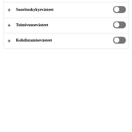
Suorituskykyevästeet
Toimivuusevästeet
Teollisuus
...
Structural Window Bonding
Kohdistamisevästeet
Structural Adhesives for
Frame to Glass bonding
The use of glass as a reinforcing element in window
construction with excellent bonding techniques is based on
our 30 years experience in the vehicle and façade market.
The principle is based on elastic but structural bonding
between a frame and the relatively rigid glass. The frame