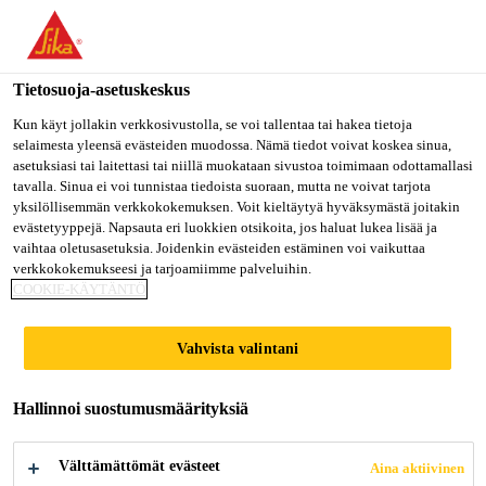
Olet menossa "Sika Finland", näyttää, että olet "Yhdysvallat".
Haluatko mennä suoraan oman maasi sivulle.
Tietosuoja-asetuskeskus
MENE SIKA
PYSY SIKA
VALITSE
USA
FINLAND
MAA
Kun käyt jollakin verkkosivustolla, se voi tallentaa tai hakea tietoja
selaimesta yleensä evästeiden muodossa. Nämä tiedot voivat koskea sinua,
asetuksiasi tai laitettasi tai niillä muokataan sivustoa toimimaan odottamallasi
tavalla. Sinua ei voi tunnistaa tiedoista suoraan, mutta ne voivat tarjota
Sika Finland
yksilöllisemmän verkkokokemuksen. Voit kieltäytyä hyväksymästä joitakin
evästetyyppejä. Napsauta eri luokkien otsikoita, jos haluat lukea lisää ja
vaihtaa oletusasetuksia. Joidenkin evästeiden estäminen voi vaikuttaa
verkkokokemukseesi ja tarjoamiimme palveluihin.
COOKIE-KÄYTÄNTÖ
SAFETY WITH
Vahvista valintani
SIKA ADHESIVES
Hallinnoi suostumusmäärityksiä
Välttämättömät evästeet
Aina aktiivinen