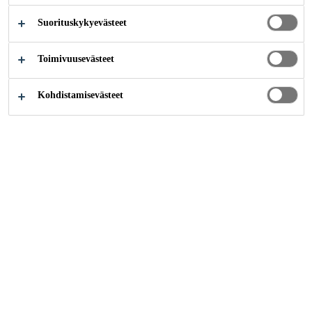
Suorituskykyevästeet
Teollisuus
...
Ikkunat
Toimivuusevästeet
Kohdistamisevästeet
Highest Safety Granted by
Sika Adhesives
Adhesives are the optimal and
easiest technology to use in order to
increase safety of a window.