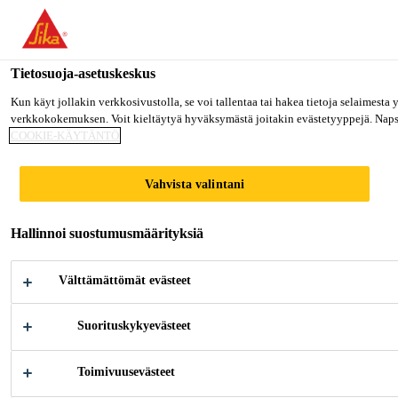
Olet menossa "Sika Finland", näyttää, että olet "Yhdysvallat". Hal
MENE SIKA USA
PYSY SIKA FINLAND
VALITS
Tietosuoja-asetuskeskus
Kun käyt jollakin verkkosivustolla, se voi tallentaa tai hakea tietoja selaimesta
verkkokokemuksen. Voit kieltäytyä hyväksymästä joitakin evästetyyppejä. Napsau
Sika Finland
COOKIE-KÄYTÄNTÖ
Vahvista valintani
SUNNY WATT
Hallinnoi suostumusmäärityksiä
Välttämättömät evästeet
Suorituskykyevästeet
Toimivuusevästeet
Teollisuus
...
Sunny Watt