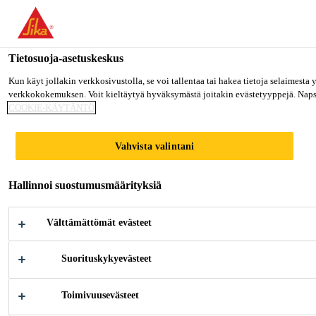
Olet menossa "Sika Finland", näyttää, että olet "Yhdysvallat". Hal
MENE SIKA USA
PYSY SIKA FINLAND
VALITS
Tietosuoja-asetuskeskus
Kun käyt jollakin verkkosivustolla, se voi tallentaa tai hakea tietoja selaimesta
verkkokokemuksen. Voit kieltäytyä hyväksymästä joitakin evästetyyppejä. Napsau
Sika Finland
COOKIE-KÄYTÄNTÖ
Vahvista valintani
HOTEL AVIVA
Hallinnoi suostumusmäärityksiä
Välttämättömät evästeet
Suorituskykyevästeet
Toimivuusevästeet
Teollisuus
...
Hotel Aviva