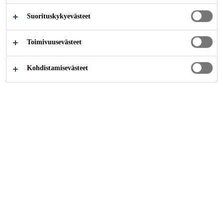
Suorituskykyevästeet
Teollisuus
...
Ikkunat
Toimivuusevästeet
Kohdistamisevästeet
Ota yhteyttä
Tilaukset
Verkkolaskutusosoite:
003706058457
Välittäjä: Netbox Finland Oy
Välittäjätunnus:
003726044706