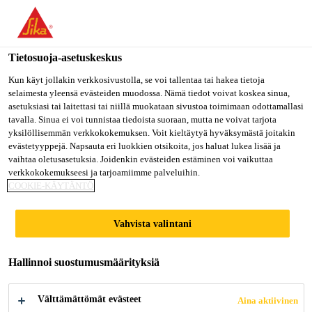
Olet menossa "Sika Finland", näyttää, että olet "Yhdysvallat".
Haluatko mennä suoraan oman maasi sivulle.
Tietosuoja-asetuskeskus
MENE SIKA
PYSY SIKA
VALITSE
USA
FINLAND
MAA
Kun käyt jollakin verkkosivustolla, se voi tallentaa tai hakea tietoja
selaimesta yleensä evästeiden muodossa. Nämä tiedot voivat koskea sinua,
asetuksiasi tai laitettasi tai niillä muokataan sivustoa toimimaan odottamallasi
tavalla. Sinua ei voi tunnistaa tiedoista suoraan, mutta ne voivat tarjota
Sika Finland
yksilöllisemmän verkkokokemuksen. Voit kieltäytyä hyväksymästä joitakin
evästetyyppejä. Napsauta eri luokkien otsikoita, jos haluat lukea lisää ja
vaihtaa oletusasetuksia. Joidenkin evästeiden estäminen voi vaikuttaa
verkkokokemukseesi ja tarjoamiimme palveluihin.
COOKIE-KÄYTÄNTÖ
DOWNLOAD
Vahvista valintani
DOCUMENTS
Hallinnoi suostumusmäärityksiä
Välttämättömät evästeet
Aina aktiivinen