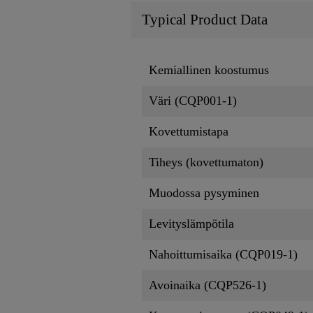
Typical Product Data
Kemiallinen koostumus
Väri (CQP001-1)
Kovettumistapa
Tiheys (kovettumaton)
Muodossa pysyminen
Levityslämpötila
Nahoittumisaika (CQP019-1)
Avoinaika (CQP526-1)