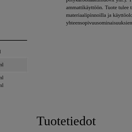
ammattikäyttöön. Tuote tulee te
materiaalipinnoilla ja käyttöolo
yhteensopivuusominaisuuksie
l
ml
ml
ml
Tuotetiedot