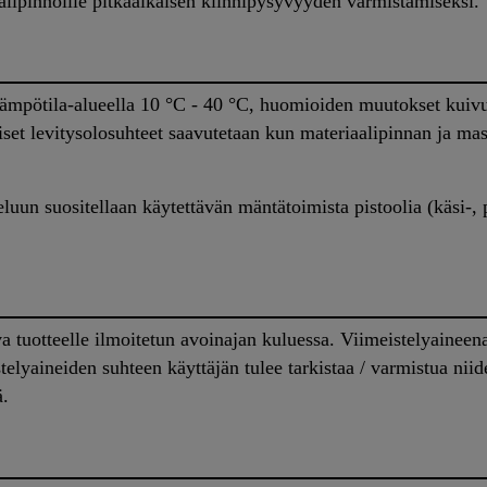
iaalipinnoille pitkäaikaisen kiinnipysyvyyden varmistamiseksi.
 lämpötila-alueella 10 °C - 40 °C, huomioiden muutokset kui
set levitysolosuhteet saavutetaan kun materiaalipinnan ja ma
uun suositellaan käytettävän mäntätoimista pistoolia (käsi-, 
a tuotteelle ilmoitetun avoinajan kuluessa. Viimeistelyaineen
lyaineiden suhteen käyttäjän tulee tarkistaa / varmistua niid
ä.