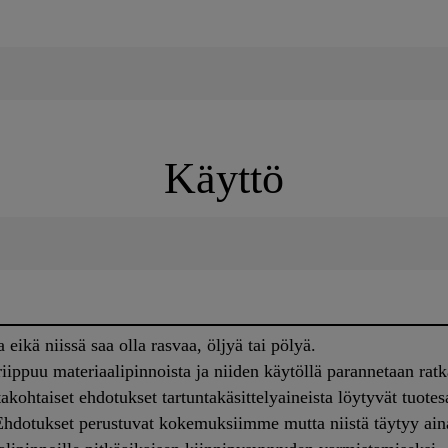
Käyttö
a eikä niissä saa olla rasvaa, öljyä tai pölyä.
 riippuu materiaalipinnoista ja niiden käytöllä parannetaan rat
ntakohtaiset ehdotukset tartuntakäsittelyaineista löytyvät tuo
 Ehdotukset perustuvat kokemuksiimme mutta niistä täytyy ain