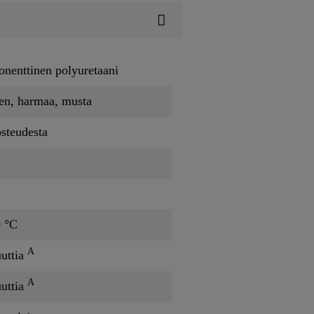
nenttinen polyuretaani
en, harmaa, musta
steudesta
0 °C
A
uttia
A
uttia