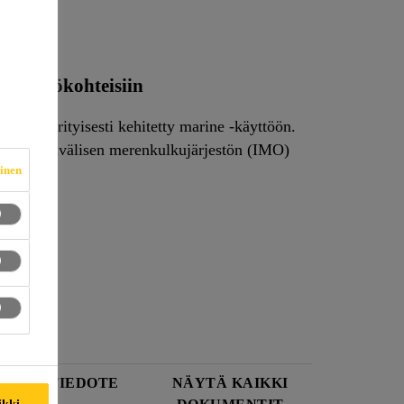
 käyttökohteisiin
massa erityisesti kehitetty marine -käyttöön.
vinen
ISUUSTIEDOTE
NÄYTÄ KAIKKI
ikki