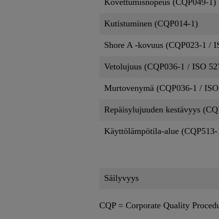
Kovettumisnopeus (CQP049-1)
Kutistuminen (CQP014-1)
Shore A -kovuus (CQP023-1 / I
Vetolujuus (CQP036-1 / ISO 52
Murtovenymä (CQP036-1 / ISO
Repäisylujuuden kestävyys (CQ
Käyttölämpötila-alue (CQP513-
Säilyvyys
CQP = Corporate Quality Proced