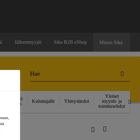
ä
Jälleenmyyjät
Sika B2B eShop
Minun Sika
Yleiset
Kestävä
Kuluttajalle
Yhteystiedot
myynti- ja
kehitys
toimitusehdot
oraan,
stä
a