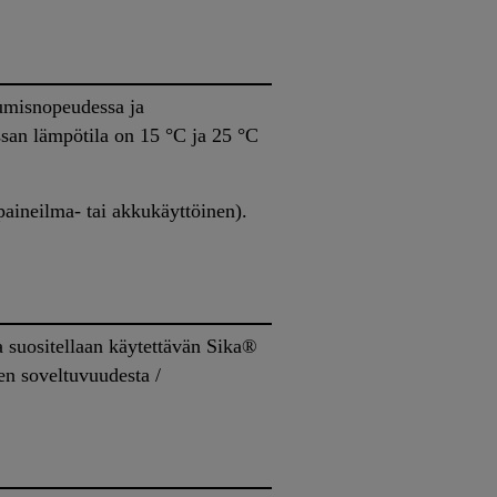
vumisnopeudessa ja
ssan lämpötila on 15 °C ja 25 °C
paineilma- tai akkukäyttöinen).
a suositellaan käytettävän Sika®
en soveltuvuudesta /