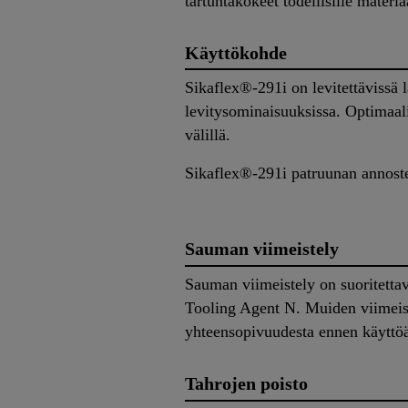
tartuntakokeet todellisille mater
Käyttökohde
Sikaflex®-291i on levitettävissä
levitysominaisuuksissa. Optimaali
välillä.
Sikaflex®-291i patruunan annostel
Sauman viimeistely
Sauman viimeistely on suoritettav
Tooling Agent N. Muiden viimeiste
yhteensopivuudesta ennen käyttö
Tahrojen poisto