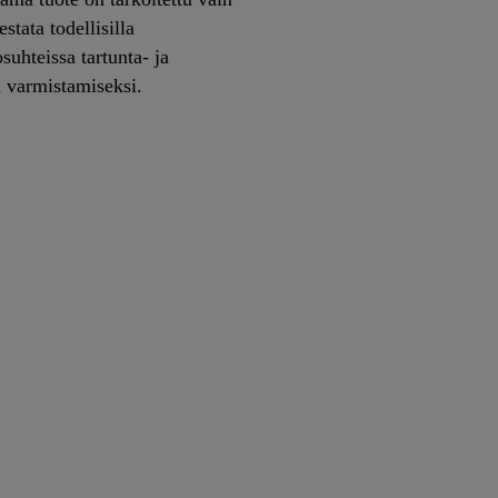
stata todellisilla
suhteissa tartunta- ja
n varmistamiseksi.