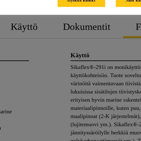
Käyttö
Dokumentit
Käyttö
Sikaflex®-291i on monikäyttöi
käyttökohteisiin. Tuote soveltuu
värinöitä vaimentavaan tiivist
lukuisissa sisätilojen tiivistys
erityisen hyvin marine rakentei
materiaalipinnoille, kuten puu, 
marine
maalipinnat (2-K järjestelmät)
(lujitemuovi ym.). Sikaflex®-2
a
jännityssäröilylle herkkiä muov
polykarbonaattimuovit ym.). Tä