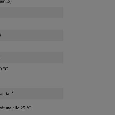
kaavio)
a
m
0 °C
B
autta
oituna alle 25 °C