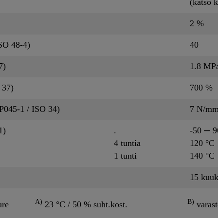
(katso 
2 %
SO 48-4)
40
7)
1.8 MP
 37)
700 %
P045-1 / ISO 34)
7 N/m
1)
.
-50 ─ 9
4 tuntia
120 °C
1 tunti
140 °C
15 kuuk
A)
B)
ure
23 °C / 50 % suht.kost.
varast