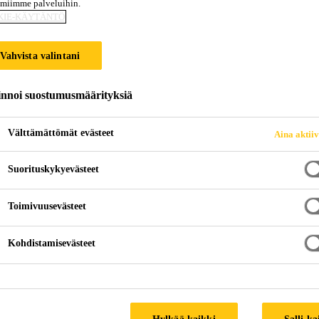
amiimme palveluihin.
Sikaflex®-291i
KIE-KÄYTÄNTÖ
Vahvista valintani
Monikäyttöinen liima-/tiivistemassa Marine
innoi suostumusmäärityksiä
Sikaflex®-291i on valumaton 1-K polyuretaanitiivistys
Tuote kuivaa ilmankosteudesta. Sikaflex®-291i täyttää kansainvälisen merenkulkujärjestön (IMO)
Välttämättömät evästeet
Aina aktii
liekinleviämistestin vaatimukset.
Suorituskykyevästeet
Ruorimerkitty
Toimivuusevästeet
Hyvin elastinen kuivuttuaan
Mieto tuoksu
Kohdistamisevästeet
TUOTETIETOESITE
KÄYTTÖTURVALL
Hylkää kaikki
Salli ka