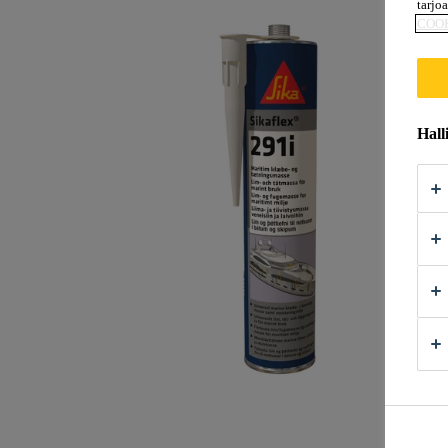
tarjo
COO
Hall