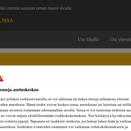
uatko mennä suoraan oman maasi sivulle.
E MAA
Ura Sikalla
Ota yhteytt
osuoja-asetuskeskus
Inspiraatiot
ut
Tietoa
Referenssit
ja
Dokumenttikirjasto
hin
meistä
äyt jollakin verkkosivustolla, se voi tallentaa tai hakea tietoja selaimesta yleensä
konseptit
eiden muodossa. Nämä tiedot voivat koskea sinua, asetuksiasi tai laitettasi tai niillä
taan sivustoa toimimaan odottamallasi tavalla. Sinua ei voi tunnistaa tiedoista su
 ne voivat tarjota yksilöllisemmän verkkokokemuksen. Voit kieltäytyä hyväksymä
ojen tiivistykset
Sikaflex®-291i
kin evästetyyppejä. Napsauta eri luokkien otsikoita, jos haluat lukea lisää ja vaihta
sasetuksia. Joidenkin evästeiden estäminen voi vaikuttaa verkkokokemukseesi ja