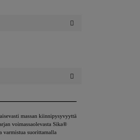
kaisevasti massan kiinnipysyvyyttä
tesarjan voimassaolevasta Sika®
a varmistua suorittamalla