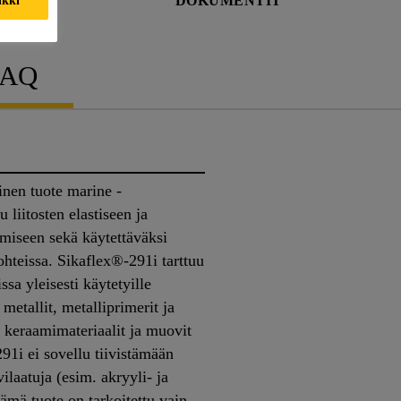
DOKUMENTIT
FAQ
nen tuote marine -
 liitosten elastiseen ja
ämiseen sekä käytettäväksi
kohteissa. Sikaflex®-291i tarttuu
ssa yleisesti käytetyille
metallit, metalliprimerit ja
, keraamimateriaalit ja muovit
91i ei sovellu tiivistämään
ilaatuja (esim. akryyli- ja
mä tuote on tarkoitettu vain