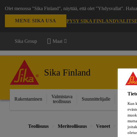
Olet menossa "Sika Finland", näyttää, että olet "Yhdysvallat". Hal
MENE SIKA USA
PYSY SIKA FINLAND
VALITS
Sika Group
Maat
Sika Finland
Tiet
Valmistava
Ratkais
Rakentaminen
Suunnittelijalle
teollisuus
projektei
Kun k
eväst
muoka
mutta
Teollisuus
Meriteollisuus
Veneet
Sisäsaum
joita
oletu