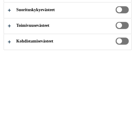
Suorituskykyevästeet
Teollisuus
Meriteollisuus
Sound Test Reports
Toimivuusevästeet
Kohdistamisevästeet
Ota yhteyttä
Tilaukset
Verkkolaskutusosoite:
003706058457
Välittäjä: Netbox Finland Oy
Välittäjätunnus:
003726044706