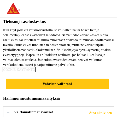
Olet menossa "Sika Finland", näyttää, että olet "Yhdysvallat".
Haluatko mennä suoraan oman maasi sivulle.
Tietosuoja-asetuskeskus
MENE SIKA
PYSY SIKA
VALITSE
USA
FINLAND
MAA
Kun käyt jollakin verkkosivustolla, se voi tallentaa tai hakea tietoja
selaimesta yleensä evästeiden muodossa. Nämä tiedot voivat koskea sinua,
asetuksiasi tai laitettasi tai niillä muokataan sivustoa toimimaan odottamallasi
tavalla. Sinua ei voi tunnistaa tiedoista suoraan, mutta ne voivat tarjota
Sika Finland
yksilöllisemmän verkkokokemuksen. Voit kieltäytyä hyväksymästä joitakin
evästetyyppejä. Napsauta eri luokkien otsikoita, jos haluat lukea lisää ja
vaihtaa oletusasetuksia. Joidenkin evästeiden estäminen voi vaikuttaa
verkkokokemukseesi ja tarjoamiimme palveluihin.
COOKIE-KÄYTÄNTÖ
SOUND TEST
Vahvista valintani
REPORTS
Hallinnoi suostumusmäärityksiä
Välttämättömät evästeet
Aina aktiivinen