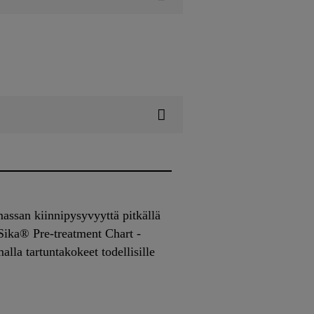
 massan kiinnipysyvyyttä pitkällä
 Sika® Pre-treatment Chart -
lla tartuntakokeet todellisille