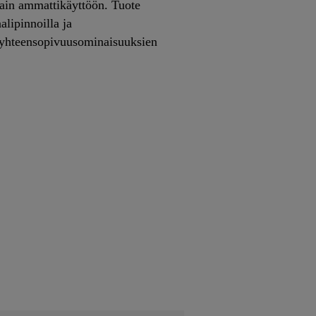
vain ammattikäyttöön. Tuote
aalipinnoilla ja
a yhteensopivuusominaisuuksien