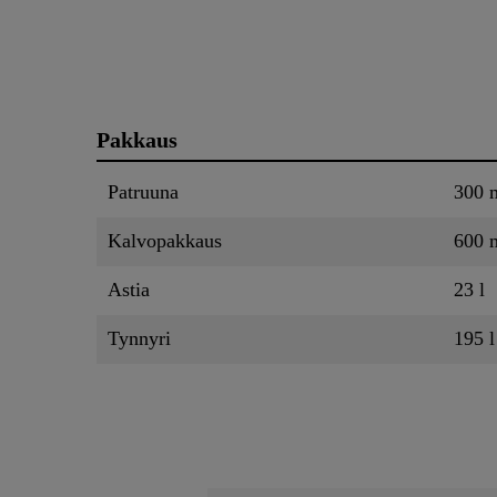
Pakkaus
Patruuna
300 
Kalvopakkaus
600 
Astia
23 l
Tynnyri
195 l