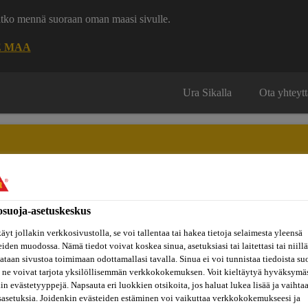
uatko mennä suoraan oman maasi sivulle.
E MAA
Ura Sikalla
Ota yhteytt
osuoja-asetuskeskus
Inspiraatiot
ut
Tietoa
Referenssit
ja
Dokumenttikirjasto
hin
meistä
äyt jollakin verkkosivustolla, se voi tallentaa tai hakea tietoja selaimesta yleensä
konseptit
eiden muodossa. Nämä tiedot voivat koskea sinua, asetuksiasi tai laitettasi tai niillä
taan sivustoa toimimaan odottamallasi tavalla. Sinua ei voi tunnistaa tiedoista su
 ne voivat tarjota yksilöllisemmän verkkokokemuksen. Voit kieltäytyä hyväksymä
kin evästetyyppejä. Napsauta eri luokkien otsikoita, jos haluat lukea lisää ja vaihta
sasetuksia. Joidenkin evästeiden estäminen voi vaikuttaa verkkokokemukseesi ja