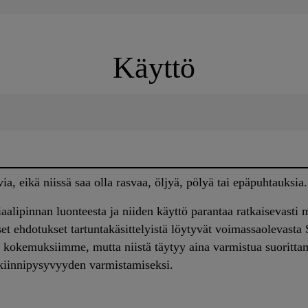
Käyttö
via, eikä niissä saa olla rasvaa, öljyä, pölyä tai epäpuhtauksia.
iaalipinnan luonteesta ja niiden käyttö parantaa ratkaisevasti
iset ehdotukset tartuntakäsittelyistä löytyvät voimassaolevasta
 kokemuksiimme, mutta niistä täytyy aina varmistua suorittama
 kiinnipysyvyyden varmistamiseksi.