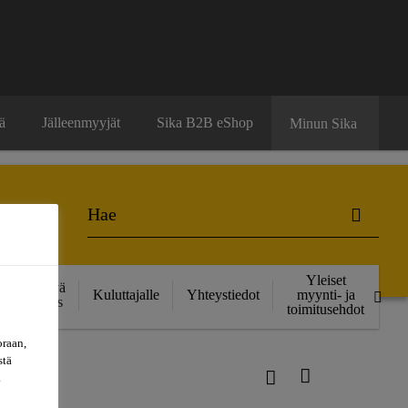
ä
Jälleenmyyjät
Sika B2B eShop
Minun Sika
Yleiset
Kestävä
Kuluttajalle
Yhteystiedot
myynti- ja
kehitys
toimitusehdot
oraan,
stä
a