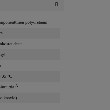
mponenttinen polyuretaani
ta
nkosteudesta
kg/l
ä
 35 °C
A
inuuttia
so kaavio)