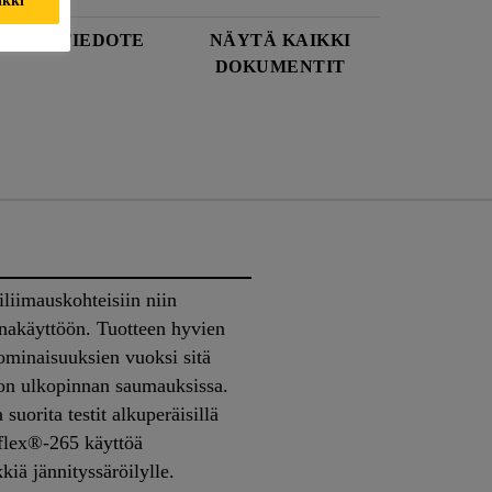
ISUUSTIEDOTE
NÄYTÄ KAIKKI
DOKUMENTIT
iliimauskohteisiin niin
inakäyttöön. Tuotteen hyvien
sominaisuuksien vuoksi sitä
on ulkopinnan saumauksissa.
 suorita testit alkuperäisillä
aflex®-265 käyttöä
kiä jännityssäröilylle.