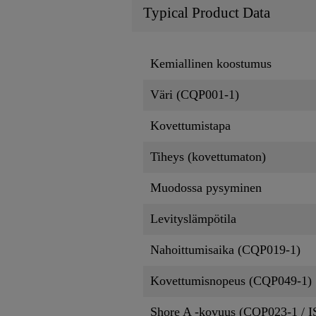
Typical Product Data
Kemiallinen koostumus
Väri (CQP001-1)
Kovettumistapa
Tiheys (kovettumaton)
Muodossa pysyminen
Levityslämpötila
Nahoittumisaika (CQP019-1)
Kovettumisnopeus (CQP049-1)
Shore A -kovuus (CQP023-1 / I