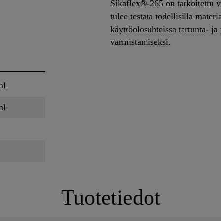
Sikaflex®-265 on tarkoitettu 
tulee testata todellisilla materi
käyttöolosuhteissa tartunta- j
varmistamiseksi.
ml
ml
Tuotetiedot