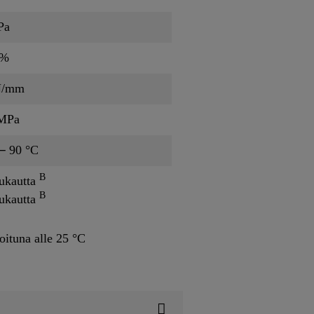
Pa
 %
N/mm
 MPa
─ 90 °C
B
ukautta
B
ukautta
oituna alle 25 °C