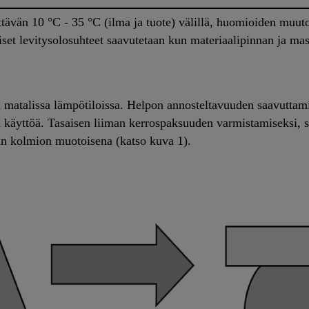
ttävän 10 °C - 35 °C (ilma ja tuote) välillä, huomioiden muu
set levitysolosuhteet saavutetaan kun materiaalipinnan ja ma
a matalissa lämpötiloissa. Helpon annosteltavuuden saavuttami
en käyttöä. Tasaisen liiman kerrospaksuuden varmistamiseksi, 
an kolmion muotoisena (katso kuva 1).