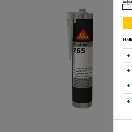
tarjo
COO
Hall