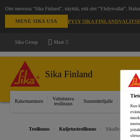
Olet menossa "Sika Finland", näyttää, että olet "Yhdysvallat". Hal
MENE SIKA USA
PYSY SIKA FINLAND
VALITS
Sika Group
Maat
Sika Finland
Tiet
Valmistava
Ratkais
Rakentaminen
Suunnittelijalle
teollisuus
projektei
Kun k
eväst
muoka
mutta
Teollisuus
Kuljetusteollisuus
Sikaflex®-265
joita
oletu