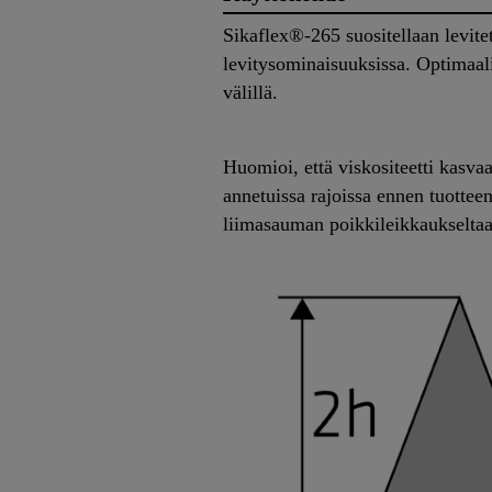
Sikaflex®-265 suositellaan levite
levitysominaisuuksissa. Optimaali
välillä.
Huomioi, että viskositeetti kasva
annetuissa rajoissa ennen tuotte
liimasauman poikkileikkaukselta