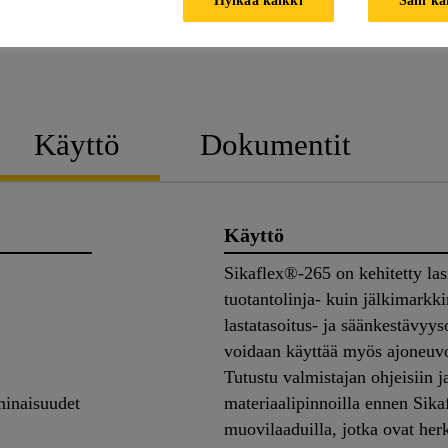
TUOTETIETOESITE
KÄYTTÖTURVALL
Käyttö
Dokumentit
Käyttö
Sikaflex®-265 on kehitetty las
tuotantolinja- kuin jälkimarkk
lastatasoitus- ja säänkestävyy
voidaan käyttää myös ajoneuv
Tutustu valmistajan ohjeisiin ja
ominaisuudet
materiaalipinnoilla ennen Sik
muovilaaduilla, jotka ovat herk