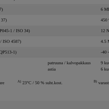
7)
6 M
 37)
450
P045-1 / ISO 34)
12 
 / ISO 4587)
4.5
CQP513-1)
-40 
patruuna / kalvopakkaus
9 ku
astia
6 ku
A)
B)
ure
23°C / 50 % suht.kost.
varast