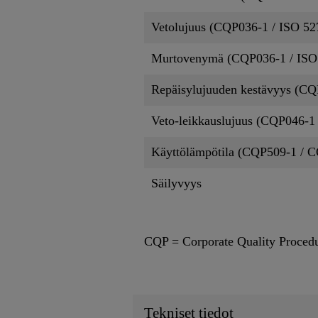
Vetolujuus (CQP036-1 / ISO 52
Murtovenymä (CQP036-1 / ISO
Repäisylujuuden kestävyys (CQ
Veto-leikkauslujuus (CQP046-1
Käyttölämpötila (CQP509-1 / 
Säilyvyys
CQP = Corporate Quality Proced
Tekniset tiedot