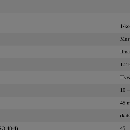
1-ko
Mus
Ilma
1.2 
Hyv
10 ─
45 m
(kat
SO 48-4)
45