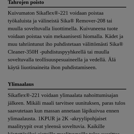
Tahrojen poisto
Kuivumaton Sikaflex®-221 voidaan poistaa
työkaluista ja välineistä Sika® Remover-208 tai
muulla soveltuvalla liuottimella. Kuivuneena tuote
voidaan poistaa vain mekaanisesti hiomalla. Kädet ja
muu tahriintunut iho puhdistetaan välittömästi Sika®
Cleaner-350H -puhdistuspyyhkeellä tai muulla
soveltuvalla teollisuuspesuaineella ja vedellä. Älä
käytä liuotinaineita ihon puhdistamiseen.
Ylimaalaus
Sikaflex®-221 voidaan ylimaalata nahoittumisajan
jälkeen. Mikäli maali tarvitsee uunituksen, paras tulos
saavutetaan kun massan annetaan läpikuivua ennen
ylimaalausta. 1KPUR ja 2K -akryylipohjaiset
maalityypit ovat yleensä soveltuvia. Kaikille
käytettäväksi aiotuille maalityypeille tulee suorittaa