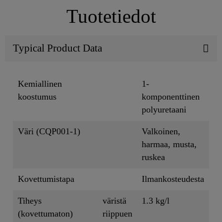
Tuotetiedot
Typical Product Data
Kemiallinen
1-
koostumus
komponenttinen
polyuretaani
Väri (CQP001-1)
Valkoinen,
harmaa, musta,
ruskea
Kovettumistapa
Ilmankosteudesta
Tiheys
väristä
1.3 kg/l
(kovettumaton)
riippuen