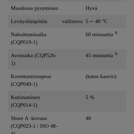
Muodossa pysyminen
Hyvä
Levityslämpötila
vallitseva
5 ─ 40 °C
A
Nahoittumisaika
60 minuuttia
(CQP019-1)
A
Avoinaika (CQP526-
45 minuuttia
1)
Kovettumisnopeus
(katso kaavio)
(CQP049-1)
Kutistuminen
5 %
(CQP014-1)
Shore A -kovuus
40
(CQP023-1 / ISO 48-
4)