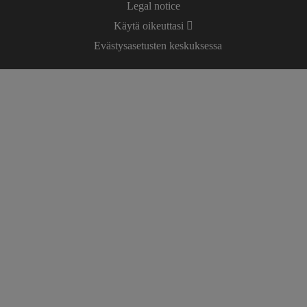
Legal notice
Käytä oikeuttasi
Evästysasetusten keskuksessa