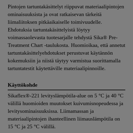
Pintojen tartuntakäsittelyt riippuvat materiaalipintojen
ominaisuuksista ja ovat ratkaisevan tärkeitä
liimaliitoksen pitkäaikaiselle toimivuudelle.
Ehdotuksia tartuntakäsittelyistä löytyy
voimassaolevasta tuotesarjalle tehdystä Sika® Pre-
Treatment Chart -taulukosta. Huomioikaa, että annetut
tartuntakäsittelyehdotukset perustuvat käytännön
kokemuksiin ja niistä täytyy varmistua suorittamalla
tartuntatestit käytettäville materiaalipinnoille.
Käyttökohde
Sikaflex®-221 levityslämpötila-alue on 5 °C ja 40 °C
välillä huomioiden muutokset kuivumisnopeudessa ja
levitysominaisuuksissa. Liimamassan ja
materiaalipintojen ihanteellinen liimauslämpötila on
15 °C ja 25 °C välillä.