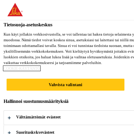
Olet menossa "Sika Finland", näyttää, että olet "Yhdysvallat". Hal
oman maasi sivulle.
Tietosuoja-asetuskeskus
MENE SIKA USA
PYSY SIKA FINLAND
VALITS
Teollisuus
Kuljetusteollisuus
Sikaflex®-221
Kun käyt jollakin verkkosivustolla, se voi tallentaa tai hakea tietoja selaimesta
muodossa. Nämä tiedot voivat koskea sinua, asetuksiasi tai laitettasi tai niillä 
toimimaan odottamallasi tavalla. Sinua ei voi tunnistaa tiedoista suoraan, mutta 
Sika Finland
yksilöllisemmän verkkokokemuksen. Voit kieltäytyä hyväksymästä joitakin eväs
luokkien otsikoita, jos haluat lukea lisää ja vaihtaa oletusasetuksia. Joidenkin 
vaikuttaa verkkokokemukseesi ja tarjoamiimme palveluihin.
Sikaflex®-221
COOKIE-KÄYTÄNTÖ
Monikäyttöinen liima-/tiivistemassa
Vahvista valintani
laajoilla tartuntaominaisuuksilla
Hallinnoi suostumusmäärityksiä
Sikaflex®-221 on monikäyttöinen 1-komponenttinen
polyuretaaniliima / tiivistemassa joka liimaa hyvin
Välttämättömät evästeet
useita erilaisia materiaaleja kuten metallit,
metalliprimerit ja maalipinnat (2-komponenttiset
Suorituskykyevästeet