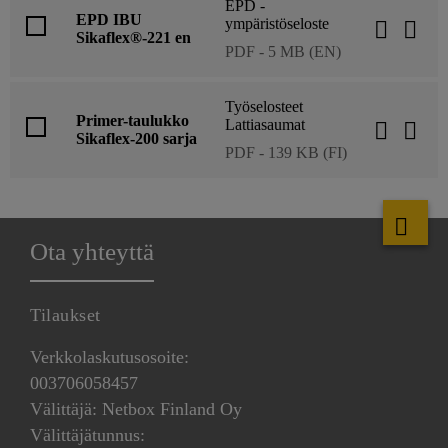
EPD -
EPD IBU
ympäristöseloste
Sikaflex®-221 en
PDF - 5 MB (EN)
Työselosteet
Primer-taulukko
Lattiasaumat
Sikaflex-200 sarja
PDF - 139 KB (FI)
Ota yhteyttä
Tilaukset
Verkkolaskutusosoite:
003706058457
Välittäjä: Netbox Finland Oy
Välittäjätunnus: