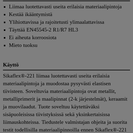
Liimaa luotettavasti useita erilaisia materiaalipintoja
Kestää ikääntymistä
Ylihiottavissa ja rajoitetusti ylimaalattavissa
Täyttää EN45545-2 R1/R7 HL3
Ei aiheuta korroosiota
Mieto tuoksu
Käyttö
Sikaflex®-221 liimaa luotettavasti useita erilaisia
materiaalipintoja ja muodostaa pysyvästi elastisen
tiivisteen. Soveltuvia materiaalipintoja ovat metallit,
metalliprimerit ja maalipinnat (2-k järjestelmät), keraamit
ja muovilaadut. Tuote soveltuu käytettäväksi
sisäpuoleisissa tiivistyksissä sekä yksinkertaisissa
liimauskohteissa. Tiedustele valmistajan ohjeita ja suorita
testit todellisilla materiaalipinnoilla ennen Sikaflex®-221