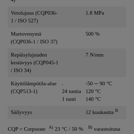
Vetolujuus (CQP036-
1.8 MPa
1 / ISO 527)
Murtovenymä
500 %
(CQP036-1 / ISO 37)
Repäisylujuuden
7 N/mm
kestävyys (CQP045-1
/ ISO 34)
Käyttölämpötila-alue
.
-50 ─ 90 °C
(CQP513-1)
24 tuntia
120 °C
1 tunti
140 °C
B
Säilyvyys
12 kuukautta
A)
B)
CQP = Corporate
23 °C / 50 %
varastoituna