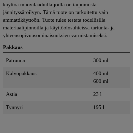
käyttöä muovilaaduilla joilla on taipumusta
jännityssäröilyyn. Tämä tuote on tarkoitettu vain
ammattikäyttöön. Tuote tulee testata todellisilla
materiaalipinnoilla ja käyttöolosuhteissa tartunta- ja
yhteensopivuusominaisuuksien varmistamiseksi.
Pakkaus
Patruuna
300 ml
Kalvopakkaus
400 ml
600 ml
Astia
23 l
Tynnyri
195 l