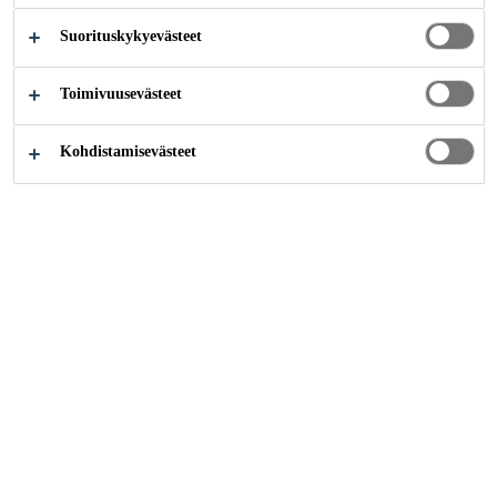
PROCESS TO
Suorituskykyevästeet
PREVENT
Toimivuusevästeet
FAILURE
Kohdistamisevästeet
Teollisuus
Kuljetusteollisuus
Adhesive
Glass and Windshield Adhesives