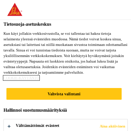
Olet menossa "Sika Finland", näyttää, että olet "Yhdysvallat".
Haluatko mennä suoraan oman maasi sivulle.
Tietosuoja-asetuskeskus
MENE SIKA
PYSY SIKA
VALITSE
USA
FINLAND
MAA
Kun käyt jollakin verkkosivustolla, se voi tallentaa tai hakea tietoja
selaimesta yleensä evästeiden muodossa. Nämä tiedot voivat koskea sinua,
asetuksiasi tai laitettasi tai niillä muokataan sivustoa toimimaan odottamallasi
tavalla. Sinua ei voi tunnistaa tiedoista suoraan, mutta ne voivat tarjota
Sika Finland
yksilöllisemmän verkkokokemuksen. Voit kieltäytyä hyväksymästä joitakin
evästetyyppejä. Napsauta eri luokkien otsikoita, jos haluat lukea lisää ja
vaihtaa oletusasetuksia. Joidenkin evästeiden estäminen voi vaikuttaa
verkkokokemukseesi ja tarjoamiimme palveluihin.
COOKIE-KÄYTÄNTÖ
IMPROVED
Vahvista valintani
ADHESIVE
Hallinnoi suostumusmäärityksiä
BONDING
Välttämättömät evästeet
Aina aktiivinen