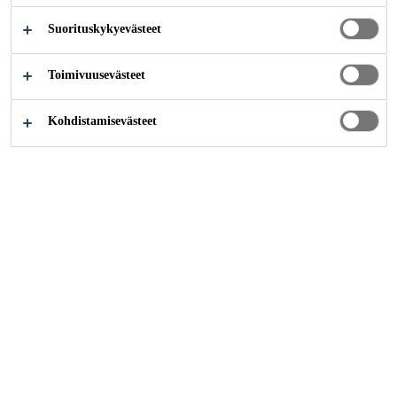
Suorituskykyevästeet
Toimivuusevästeet
Teollisuus
...
Sika Smartcut tuulilasin irroitusmenetelmä
Kohdistamisevästeet
SmartCut on erittäin kevyt ja helppokäyttöinen tuulilasin
irrotustyökalu. Pienen koon takia sitä voidaan käyttää
tuulilaseihin, taka- ja sivulaseihin. Irrotustyökalussa
voidaan käyttää teräslankaa (SmartCut Square Wire) ja
PE-kuitua (SmartCut Fiber) mikä soveltuu
kaikentyyppisiin tuulilaseihin.