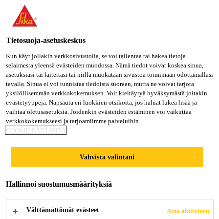
Olet menossa "Sika Finland", näyttää, että olet "Yhdysvallat".
Haluatko mennä suoraan oman maasi sivulle.
Tietosuoja-asetuskeskus
MENE SIKA
PYSY SIKA
VALITSE
USA
FINLAND
MAA
Kun käyt jollakin verkkosivustolla, se voi tallentaa tai hakea tietoja
selaimesta yleensä evästeiden muodossa. Nämä tiedot voivat koskea sinua,
asetuksiasi tai laitettasi tai niillä muokataan sivustoa toimimaan odottamallasi
tavalla. Sinua ei voi tunnistaa tiedoista suoraan, mutta ne voivat tarjota
Sika Finland
yksilöllisemmän verkkokokemuksen. Voit kieltäytyä hyväksymästä joitakin
evästetyyppejä. Napsauta eri luokkien otsikoita, jos haluat lukea lisää ja
vaihtaa oletusasetuksia. Joidenkin evästeiden estäminen voi vaikuttaa
verkkokokemukseesi ja tarjoamiimme palveluihin.
COOKIE-KÄYTÄNTÖ
SIKA SMARTCUT
Vahvista valintani
TUULILASIN
IRROITUSMENETE
Hallinnoi suostumusmäärityksiä
LMÄ
Välttämättömät evästeet
Aina aktiivinen