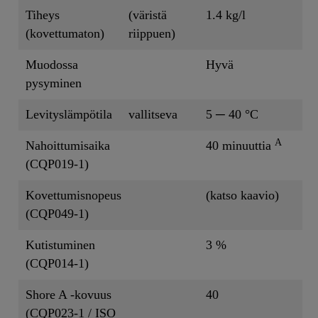
Tiheys
(väristä
1.4 kg/l
(kovettumaton)
riippuen)
Muodossa
Hyvä
pysyminen
Levityslämpötila
vallitseva
5 ─ 40 °C
A
Nahoittumisaika
40 minuuttia
(CQP019-1)
Kovettumisnopeus
(katso kaavio)
(CQP049-1)
Kutistuminen
3 %
(CQP014-1)
Shore A -kovuus
40
(CQP023-1 / ISO