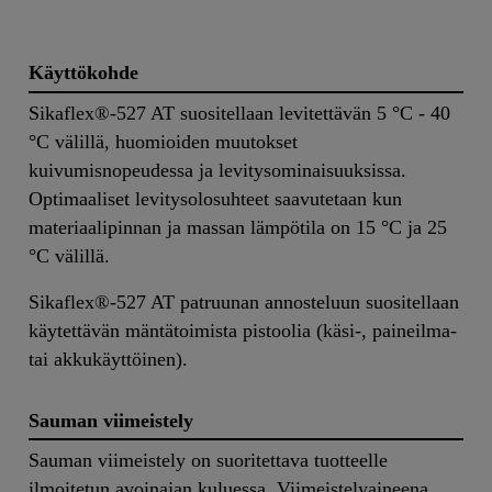
Käyttökohde
Sikaflex®-527 AT suositellaan levitettävän 5 °C - 40
°C välillä, huomioiden muutokset
kuivumisnopeudessa ja levitysominaisuuksissa.
Optimaaliset levitysolosuhteet saavutetaan kun
materiaalipinnan ja massan lämpötila on 15 °C ja 25
°C välillä.
Sikaflex®-527 AT patruunan annosteluun suositellaan
käytettävän mäntätoimista pistoolia (käsi-, paineilma-
tai akkukäyttöinen).
Sauman viimeistely
Sauman viimeistely on suoritettava tuotteelle
ilmoitetun avoinajan kuluessa. Viimeistelyaineena