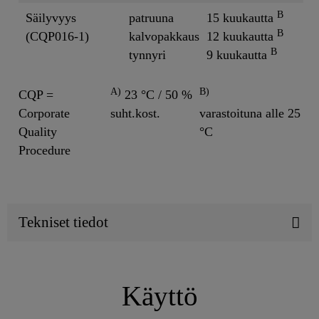
B
Säilyvyys
patruuna
15 kuukautta
B
(CQP016-1)
kalvopakkaus
12 kuukautta
B
tynnyri
9 kuukautta
A)
B)
CQP =
23 °C / 50 %
Corporate
suht.kost.
varastoituna alle 25
Quality
°C
Procedure
Tekniset tiedot
Käyttö