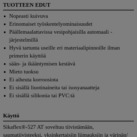
TUOTTEEN EDUT
Nopeasti kuivuva
Erinomaiset työskentelyominaisuudet
Päällemaalattavissa vesipohjaisilla automaali -
järjestelmillä
Hyvä tartunta useille eri materiaalipinnoille ilman
primerin käyttöä
sään- ja ikääntymisen kestävä
Mieto tuoksu
Ei aiheuta korroosiota
Ei sisällä liuotinaineita tai isosyanaatteja
Ei sisällä silikonia tai PVC:tä
Käyttö
Sikaflex®-527 AT soveltuu tiivistämään,
saumatiivisteeksi, yksinkertaisiin liimauksiin ja värinän/