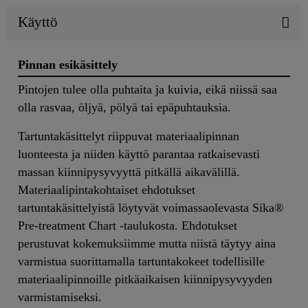
Käyttö
Pinnan esikäsittely
Pintojen tulee olla puhtaita ja kuivia, eikä niissä saa
olla rasvaa, öljyä, pölyä tai epäpuhtauksia.
Tartuntakäsittelyt riippuvat materiaalipinnan
luonteesta ja niiden käyttö parantaa ratkaisevasti
massan kiinnipysyvyyttä pitkällä aikavälillä.
Materiaalipintakohtaiset ehdotukset
tartuntakäsittelyistä löytyvät voimassaolevasta Sika®
Pre-treatment Chart -taulukosta. Ehdotukset
perustuvat kokemuksiimme mutta niistä täytyy aina
varmistua suorittamalla tartuntakokeet todellisille
materiaalipinnoille pitkäaikaisen kiinnipysyvyyden
varmistamiseksi.