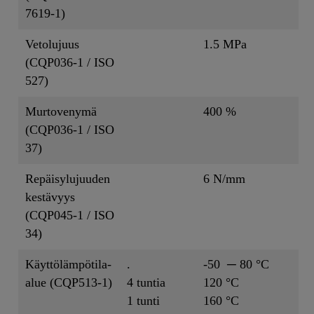
7619-1)
Vetolujuus
1.5 MPa
(CQP036-1 / ISO
527)
Murtovenymä
400 %
(CQP036-1 / ISO
37)
Repäisylujuuden
6 N/mm
kestävyys
(CQP045-1 / ISO
34)
Käyttölämpötila-
.
-50 ─ 80 °C
alue (CQP513-1)
4 tuntia
120 °C
1 tunti
160 °C