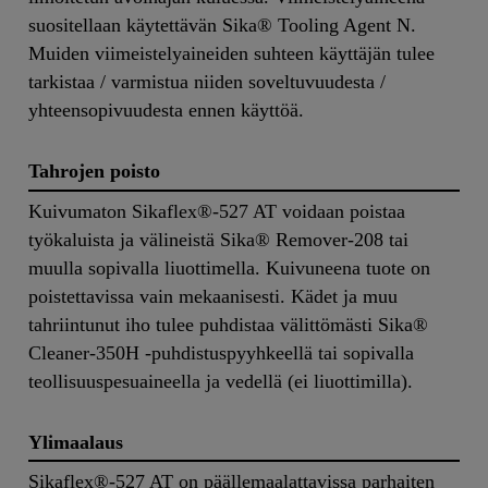
suositellaan käytettävän Sika® Tooling Agent N.
Muiden viimeistelyaineiden suhteen käyttäjän tulee
tarkistaa / varmistua niiden soveltuvuudesta /
yhteensopivuudesta ennen käyttöä.
Tahrojen poisto
Kuivumaton Sikaflex®-527 AT voidaan poistaa
työkaluista ja välineistä Sika® Remover-208 tai
muulla sopivalla liuottimella. Kuivuneena tuote on
poistettavissa vain mekaanisesti. Kädet ja muu
tahriintunut iho tulee puhdistaa välittömästi Sika®
Cleaner-350H -puhdistuspyyhkeellä tai sopivalla
teollisuuspesuaineella ja vedellä (ei liuottimilla).
Ylimaalaus
Sikaflex®-527 AT on päällemaalattavissa parhaiten