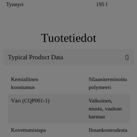
Tynnyri
195 l
Tuotetiedot
Typical Product Data
Kemiallinen
Silaaniterminoitu
koostumus
polymeeri
Väri (CQP001-1)
Valkoinen,
musta, vaalean
harmaa
Kovettumistapa
Ilmankosteudesta