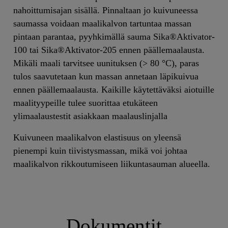
nahoittumisajan sisällä. Pinnaltaan jo kuivuneessa
saumassa voidaan maalikalvon tartuntaa massan
pintaan parantaa, pyyhkimällä sauma Sika®Aktivator-
100 tai Sika®Aktivator-205 ennen päällemaalausta.
Mikäli maali tarvitsee uunituksen (> 80 °C), paras
tulos saavutetaan kun massan annetaan läpikuivua
ennen päällemaalausta. Kaikille käytettäväksi aiotuille
maalityypeille tulee suorittaa etukäteen
ylimaalaustestit asiakkaan maalauslinjalla
Kuivuneen maalikalvon elastisuus on yleensä
pienempi kuin tiivistysmassan, mikä voi johtaa
maalikalvon rikkoutumiseen liikuntasauman alueella.
Dokumentit