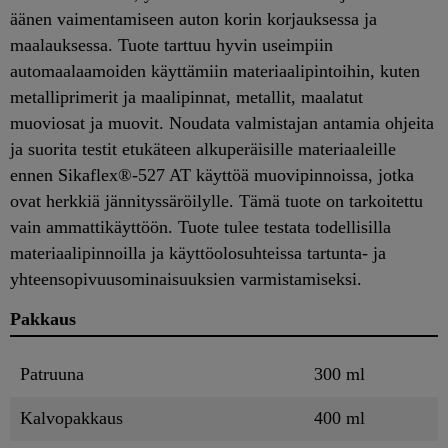
äänen vaimentamiseen auton korin korjauksessa ja
maalauksessa. Tuote tarttuu hyvin useimpiin
automaalaamoiden käyttämiin materiaalipintoihin, kuten
metalliprimerit ja maalipinnat, metallit, maalatut
muoviosat ja muovit. Noudata valmistajan antamia ohjeita
ja suorita testit etukäteen alkuperäisille materiaaleille
ennen Sikaflex®-527 AT käyttöä muovipinnoissa, jotka
ovat herkkiä jännityssäröilylle. Tämä tuote on tarkoitettu
vain ammattikäyttöön. Tuote tulee testata todellisilla
materiaalipinnoilla ja käyttöolosuhteissa tartunta- ja
yhteensopivuusominaisuuksien varmistamiseksi.
Pakkaus
Patruuna
300 ml
Kalvopakkaus
400 ml