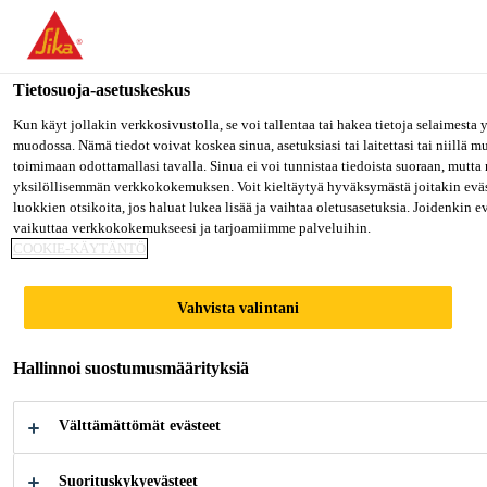
Olet menossa "Sika Finland", näyttää, että olet "Yhdysvallat". Hal
oman maasi sivulle.
Tietosuoja-asetuskeskus
MENE SIKA USA
PYSY SIKA FINLAND
VALITS
Teollisuus
...
Sikaflex®-527 AT
Kun käyt jollakin verkkosivustolla, se voi tallentaa tai hakea tietoja selaimesta
muodossa. Nämä tiedot voivat koskea sinua, asetuksiasi tai laitettasi tai niillä 
toimimaan odottamallasi tavalla. Sinua ei voi tunnistaa tiedoista suoraan, mutta 
Sika Finland
yksilöllisemmän verkkokokemuksen. Voit kieltäytyä hyväksymästä joitakin eväs
luokkien otsikoita, jos haluat lukea lisää ja vaihtaa oletusasetuksia. Joidenkin 
vaikuttaa verkkokokemukseesi ja tarjoamiimme palveluihin.
Sikaflex®-527 AT
COOKIE-KÄYTÄNTÖ
Tiivistysmassa ilman isosyanaattia
Vahvista valintani
varustettuna vähäisillä
Hallinnoi suostumusmäärityksiä
tartuntakäsittelytarpeilla
Sikaflex®-527 AT on 1-komponenttinen
Välttämättömät evästeet
tiivistysmassa perustuen Silaaniterminoituun
Polymeeriin (STP), kuivuen ilman kosteuden
Suorituskykyevästeet