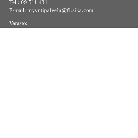
Tel.:
09 511 431
E-mail:
myyntipalvelu@fi.sika.com
Varasto:
Oy Sika Finland Ab / Barona Varastopalvelut Oy /
Avialogis
Turvalaaksonkuja 4, 01740 Vantaa
Avoinna: arkisin 7.00 - 16.00