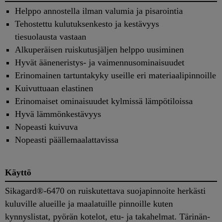
Helppo annostella ilman valumia ja pisarointia
Tehostettu kulutuksenkesto ja kestävyys
tiesuolausta vastaan
Alkuperäisen ruiskutusjäljen helppo uusiminen
Hyvät ääneneristys- ja vaimennusominaisuudet
Erinomainen tartuntakyky useille eri materiaalipinnoille
Kuivuttuaan elastinen
Erinomaiset ominaisuudet kylmissä lämpötiloissa
Hyvä lämmönkestävyys
Nopeasti kuivuva
Nopeasti päällemaalattavissa
Käyttö
Sikagard®-6470 on ruiskutettava suojapinnoite herkästi
kuluville alueille ja maalatuille pinnoille kuten
kynnyslistat, pyörän kotelot, etu- ja takahelmat. Tärinän-