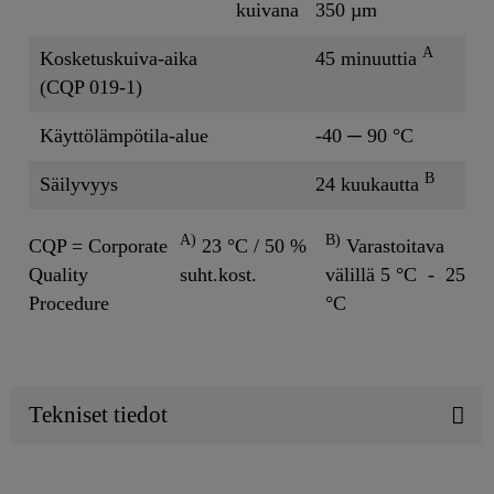
kuivana
350 µm
A
Kosketuskuiva-aika
45 minuuttia
(CQP 019-1)
Käyttölämpötila-alue
-40 ─ 90 °C
B
Säilyvyys
24 kuukautta
A)
B)
CQP = Corporate
23 °C / 50 %
Varastoitava
Quality
suht.kost.
välillä 5 °C - 25
Procedure
°C
Tekniset tiedot