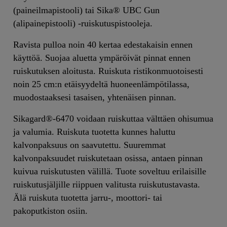
(paineilmapistooli) tai Sika® UBC Gun
(alipainepistooli) -ruiskutuspistooleja.
Ravista pulloa noin 40 kertaa edestakaisin ennen
käyttöä. Suojaa aluetta ympäröivät pinnat ennen
ruiskutuksen aloitusta. Ruiskuta ristikonmuotoisesti
noin 25 cm:n etäisyydeltä huoneenlämpötilassa,
muodostaaksesi tasaisen, yhtenäisen pinnan.
Sikagard®-6470 voidaan ruiskuttaa välttäen ohisumua
ja valumia. Ruiskuta tuotetta kunnes haluttu
kalvonpaksuus on saavutettu. Suuremmat
kalvonpaksuudet ruiskutetaan osissa, antaen pinnan
kuivua ruiskutusten välillä. Tuote soveltuu erilaisille
ruiskutusjäljille riippuen valitusta ruiskutustavasta.
Älä ruiskuta tuotetta jarru-, moottori- tai
pakoputkiston osiin.