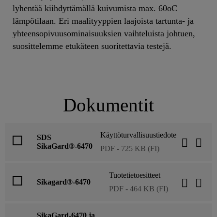
lyhentää kiihdyttämällä kuivumista max. 60oC
lämpötilaan. Eri maalityyppien laajoista tartunta- ja
yhteensopivuusominaisuuksien vaihteluista johtuen,
suosittelemme etukäteen suoritettavia testejä.
Dokumentit
Käyttöturvallisuustiedote
SDS
SikaGard®-6470
PDF - 725 KB (FI)
Tuotetietoesitteet
Sikagard®-6470
PDF - 464 KB (FI)
SikaGard-6470 ja