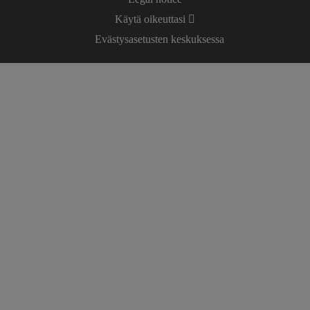
Käytä oikeuttasi
Evästysasetusten keskuksessa