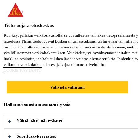
Olet menossa "Sika Finland", näyttää, että olet "Yhdysvallat". Hal
oman maasi sivulle.
Tietosuoja-asetuskeskus
MENE SIKA USA
PYSY SIKA FINLAND
VALITS
Teollisuus
...
Sikagard®-6470
Kun käyt jollakin verkkosivustolla, se voi tallentaa tai hakea tietoja selaimesta
muodossa. Nämä tiedot voivat koskea sinua, asetuksiasi tai laitettasi tai niillä 
toimimaan odottamallasi tavalla. Sinua ei voi tunnistaa tiedoista suoraan, mutta 
Sika Finland
yksilöllisemmän verkkokokemuksen. Voit kieltäytyä hyväksymästä joitakin eväs
luokkien otsikoita, jos haluat lukea lisää ja vaihtaa oletusasetuksia. Joidenkin 
vaikuttaa verkkokokemukseesi ja tarjoamiimme palveluihin.
Sikagard®-6470
COOKIE-KÄYTÄNTÖ
Ruiskutettava nopeasti kuivuva
Vahvista valintani
kiveniskupinnoite
Hallinnoi suostumusmäärityksiä
Sikagard®-6470 on kestävä, kumipohjainen
suojapinnoite, joka suojaa erinomaisesti
Välttämättömät evästeet
ruostumiselta ja vaimentaa ääniä. Sikagard®-6470
tarjoaa tehokasta suojausta auton korille kiveniskuja
Suorituskykyevästeet