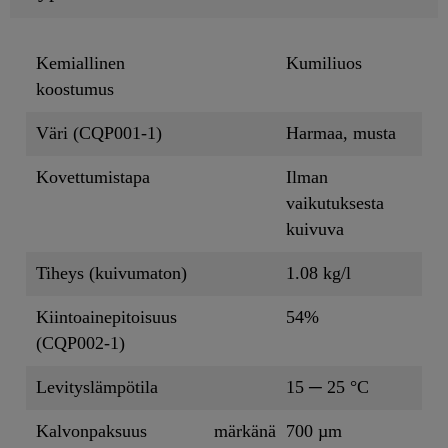
Kemiallinen
Kumiliuos
koostumus
Väri (CQP001-1)
Harmaa, musta
Kovettumistapa
Ilman
vaikutuksesta
kuivuva
Tiheys (kuivumaton)
1.08 kg/l
Kiintoainepitoisuus
54%
(CQP002-1)
Levityslämpötila
15 ─ 25 °C
Kalvonpaksuus
märkänä
700 µm