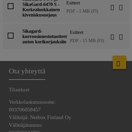
Esitteet
SikaGard-6470 S -
Korkealuokkainen
PDF - 1 MB (FI)
kiveniskusuojaus
Sikagard-
Esitteet
korroosionestotuotteet
PDF - 15 MB (FI)
auton korikorjauksiin
Ota yhteyttä
Tilaukset
Verkkolaskutusosoite:
003706058457
Välittäjä: Netbox Finland Oy
Välittäjätunnus: