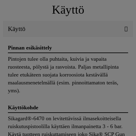
Käyttö
Käyttö
Pinnan esikäsittely
Pintojen tulee olla puhtaita, kuivia ja vapaita
ruosteesta, pölystä ja rasvoista. Paljas metallipinta
tulee etukäteen suojata korroosiota kestävällä
maalausmenetelmällä (esim. pinnoittamaton teräs,
yms).
Käyttökohde
Sikagard®-6470 on levitettävissä ilmasekoitteisella
ruiskutuspistoolilla käyttäen ilmanpainetta 3 - 6 bar.
Käytä tuotteen ruiskuttamiseen joko Sika® SCP Gun