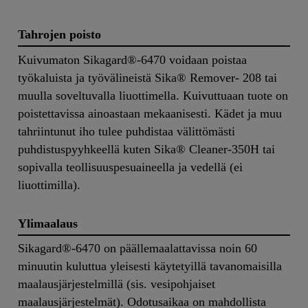
Tahrojen poisto
Kuivumaton Sikagard®-6470 voidaan poistaa
työkaluista ja työvälineistä Sika® Remover- 208 tai
muulla soveltuvalla liuottimella. Kuivuttuaan tuote on
poistettavissa ainoastaan mekaanisesti. Kädet ja muu
tahriintunut iho tulee puhdistaa välittömästi
puhdistuspyyhkeellä kuten Sika® Cleaner-350H tai
sopivalla teollisuuspesuaineella ja vedellä (ei
liuottimilla).
Ylimaalaus
Sikagard®-6470 on päällemaalattavissa noin 60
minuutin kuluttua yleisesti käytetyillä tavanomaisilla
maalausjärjestelmillä (sis. vesipohjaiset
maalausjärjestelmät). Odotusaikaa on mahdollista