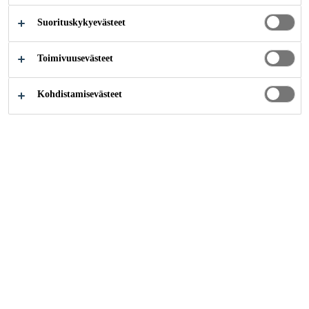
Suorituskykyevästeet
Tee se itse
Kodin kunnostus
Toimivuusevästeet
Kohdistamisevästeet
Kotona on mukavaa viettää aikaa.
Mukavuus kuitenkin kärsii, jos
huomio kiinnittyy repsottaviin
jalkalistoihin tai pihalla oleskellessa
esimerkiksi sammaleiseen kattoon.
Kotona oleskellessa saattaa myös
välillä käydä aika pitkäksi, mikä
tarjoaa oivan tilaisuuden toteuttaa
pieniä tavaroiden ja huonekalujen