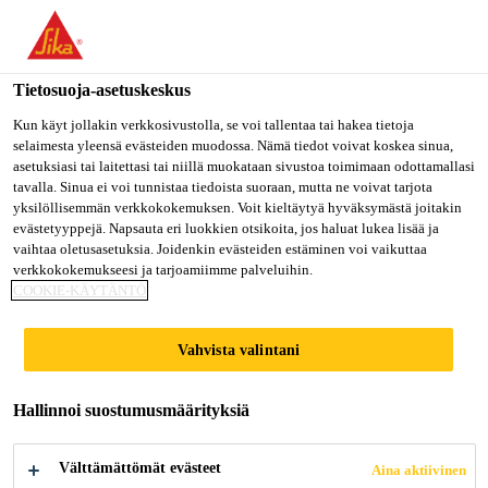
Olet menossa "Sika Finland", näyttää, että olet "Yhdysvallat".
Haluatko mennä suoraan oman maasi sivulle.
Tietosuoja-asetuskeskus
MENE SIKA
PYSY SIKA
VALITSE
USA
FINLAND
MAA
Kun käyt jollakin verkkosivustolla, se voi tallentaa tai hakea tietoja
selaimesta yleensä evästeiden muodossa. Nämä tiedot voivat koskea sinua,
asetuksiasi tai laitettasi tai niillä muokataan sivustoa toimimaan odottamallasi
tavalla. Sinua ei voi tunnistaa tiedoista suoraan, mutta ne voivat tarjota
Sika Finland
yksilöllisemmän verkkokokemuksen. Voit kieltäytyä hyväksymästä joitakin
evästetyyppejä. Napsauta eri luokkien otsikoita, jos haluat lukea lisää ja
vaihtaa oletusasetuksia. Joidenkin evästeiden estäminen voi vaikuttaa
verkkokokemukseesi ja tarjoamiimme palveluihin.
COOKIE-KÄYTÄNTÖ
KODIN
Vahvista valintani
KUNNOSTUS
Hallinnoi suostumusmäärityksiä
Välttämättömät evästeet
Aina aktiivinen