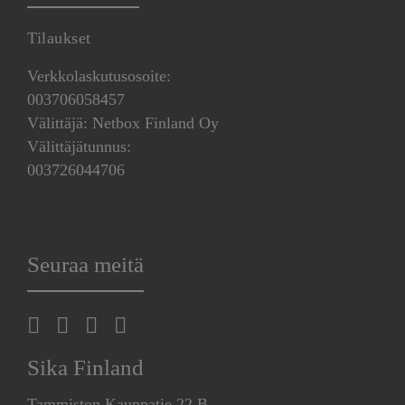
Tilaukset
Verkkolaskutusosoite:
003706058457
Välittäjä: Netbox Finland Oy
Välittäjätunnus:
003726044706
Seuraa meitä
Sika Finland
Tammiston Kauppatie 22 B