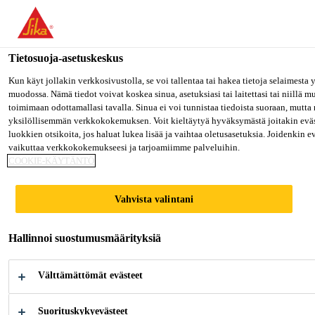
Olet menossa "Sika Finland", näyttää, että olet "Yhdysvallat". Hal
oman maasi sivulle.
Tietosuoja-asetuskeskus
MENE SIKA USA
PYSY SIKA FINLAND
VALITS
Rakentaminen
...
SikaEmaco® T 1400 FR
Kun käyt jollakin verkkosivustolla, se voi tallentaa tai hakea tietoja selaimesta
muodossa. Nämä tiedot voivat koskea sinua, asetuksiasi tai laitettasi tai niillä 
toimimaan odottamallasi tavalla. Sinua ei voi tunnistaa tiedoista suoraan, mutta 
Sika Finland
yksilöllisemmän verkkokokemuksen. Voit kieltäytyä hyväksymästä joitakin eväs
luokkien otsikoita, jos haluat lukea lisää ja vaihtaa oletusasetuksia. Joidenkin 
vaikuttaa verkkokokemukseesi ja tarjoamiimme palveluihin.
SikaEmaco® T
COOKIE-KÄYTÄNTÖ
1400 FR
Vahvista valintani
(former MEmaco T 1400FR)
Hallinnoi suostumusmäärityksiä
Nopeasti sitoutuva ja kovettuva, erittäin
Välttämättömät evästeet
luja, kutistumiskompensoitu,
metallikuituvahvistettu, liikenteen
Suorituskykyevästeet