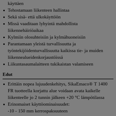
käyttäen
Tehostamaan liikenteen hallintaa
Sekä sisä- että ulkokäyttöön
Missä vaaditaan lyhyintä mahdollista
liikennehäiriöaikaa
Kylmiin olosuhteisiin ja kylmähuoneisiin
Parantamaan yleistä turvallisuutta ja
työntekijöidenturvallisuutta kaikissa tie- ja muiden
liikennealueidenkorjaustöissä
Liikuntasaumalaitteen tukikaistan valamiseen
Edut
Erittäin nopea lujuudenkehitys, SikaEmaco® T 1400
FR tuotteella korjattu alue voidaan avata kaikelle
liikenteelle jo 2 tunnin jälkeen +20 °C lämpötilassa
Erinomaiset käyttöominaisuudet:
-10 - 150 mm kerrospaksuuteen