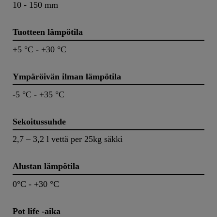
10 - 150 mm
Tuotteen lämpötila
+5 °C - +30 °C
Ympäröivän ilman lämpötila
-5 °C - +35 °C
Sekoitussuhde
2,7 – 3,2 l vettä per 25kg säkki
Alustan lämpötila
0°C - +30 °C
Pot life -aika