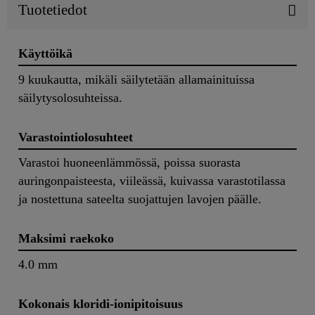
Tuotetiedot
Käyttöikä
9 kuukautta, mikäli säilytetään allamainituissa
säilytysolosuhteissa.
Varastointiolosuhteet
Varastoi huoneenlämmössä, poissa suorasta
auringonpaisteesta, viileässä, kuivassa varastotilassa
ja nostettuna sateelta suojattujen lavojen päälle.
Maksimi raekoko
4.0 mm
Kokonais kloridi-ionipitoisuus