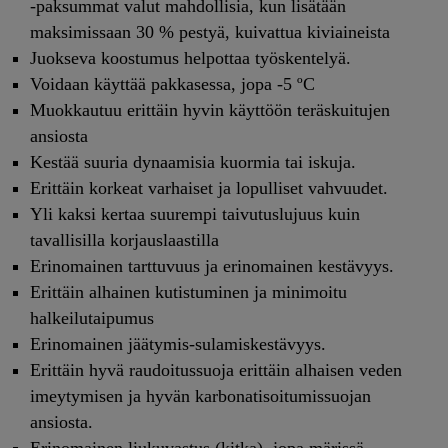
-paksummat valut mahdollisia, kun lisätään
maksimissaan 30 % pestyä, kuivattua kiviaineista
Juokseva koostumus helpottaa työskentelyä.
Voidaan käyttää pakkasessa, jopa -5 ºC
Muokkautuu erittäin hyvin käyttöön teräskuitujen
ansiosta
Kestää suuria dynaamisia kuormia tai iskuja.
Erittäin korkeat varhaiset ja lopulliset vahvuudet.
Yli kaksi kertaa suurempi taivutuslujuus kuin
tavallisilla korjauslaastilla
Erinomainen tarttuvuus ja erinomainen kestävyys.
Erittäin alhainen kutistuminen ja minimoitu
halkeilutaipumus
Erinomainen jäätymis-sulamiskestävyys.
Erittäin hyvä raudoitussuoja erittäin alhaisen veden
imeytymisen ja hyvän karbonatisoitumissuojan
ansiosta.
Erinomainen liukuvastus (kitka), jopa märissä