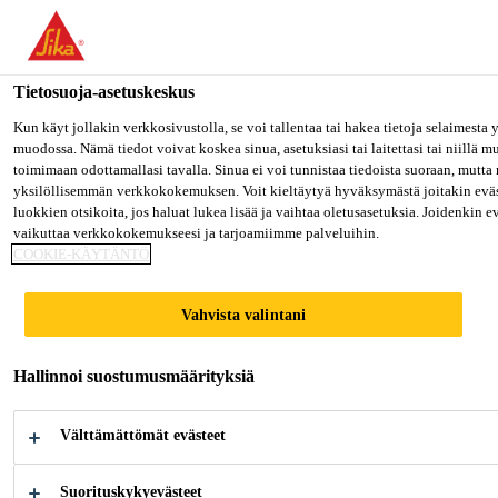
Olet menossa "Sika Finland", näyttää, että olet "Yhdysvallat". Hal
oman maasi sivulle.
Tietosuoja-asetuskeskus
MENE SIKA USA
PYSY SIKA FINLAND
VALITS
Rakentaminen
...
SikaEmaco® S 5800 DUO
Kun käyt jollakin verkkosivustolla, se voi tallentaa tai hakea tietoja selaimesta
muodossa. Nämä tiedot voivat koskea sinua, asetuksiasi tai laitettasi tai niillä 
toimimaan odottamallasi tavalla. Sinua ei voi tunnistaa tiedoista suoraan, mutta 
Sika Finland
yksilöllisemmän verkkokokemuksen. Voit kieltäytyä hyväksymästä joitakin eväs
luokkien otsikoita, jos haluat lukea lisää ja vaihtaa oletusasetuksia. Joidenkin 
vaikuttaa verkkokokemukseesi ja tarjoamiimme palveluihin.
SikaEmaco® S
COOKIE-KÄYTÄNTÖ
5800 DUO
Vahvista valintani
(former MEmaco S 5800 DUO)
Hallinnoi suostumusmäärityksiä
Nopeasti kovettuva, keskivahva,
Välttämättömät evästeet
kutistumiskompensoitu, tiksotrooppinen
rakennekorjauslaasti ja tasoitusmaali (2-
Suorituskykyevästeet