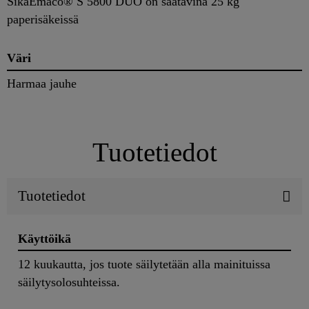
SikaEmaco® S 5800 DUO on saatavina 25 kg
paperisäkeissä
Väri
Harmaa jauhe
Tuotetiedot
Tuotetiedot
Käyttöikä
12 kuukautta, jos tuote säilytetään alla mainituissa
säilytysolosuhteissa.