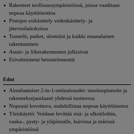
Rakenteet teollisuusympäristöissä, joissa vaaditaan
nopeaa käyttöönottoa
Pintojen esikäsittely vedenkäsittely- ja
jätevesilaitoksissa
Tunnelit, putket, ulostulot ja kaikki maanalainen
rakentaminen
Asuin- ja liikerakennusten julkisivut
Esivalmistetut betonielementit
Edut
Ainutlaatuiset 2-in-1-ominaisuudet: tasoituspinnoite ja
rakennekorjauslaasti yhdessä tuotteessa
Nopeasti kovettuva, mahdollistaa nopean käyttöönoton
Yleiskäyttö: Voidaan levittää sisä- ja ulkotiloihin,
vaaka-, pysty- ja yläpinnalle, kuivissa ja märissä
ympäristöissä