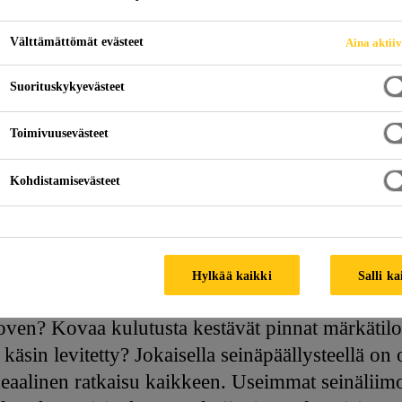
Välttämättömät evästeet
Aina aktii
T
Suorituskykyevästeet
Toimivuusevästeet
Kohdistamisevästeet
Hylkää kaikki
Salli ka
oven? Kovaa kulutusta kestävät pinnat märkätiloih
käsin levitetty? Jokaisella seinäpäällysteellä on 
 ideaalinen ratkaisu kaikkeen. Useimmat seinälii