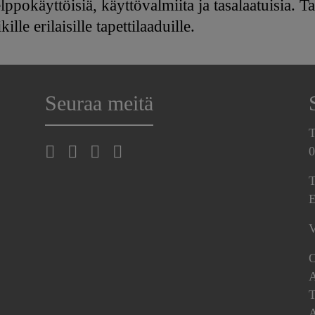
elppokäyttöisiä, käyttövalmiita ja tasalaatuisia.
lle erilaisille tapettilaaduille.
Seuraa meitä
T
0
T
E
V
O
A
T
A