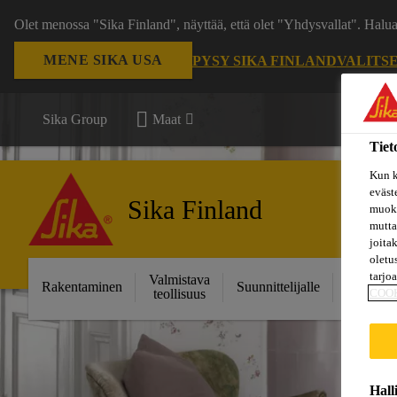
Olet menossa "Sika Finland", näyttää, että olet "Yhdysvallat". Hal
MENE SIKA USA
PYSY SIKA FINLAND
VALITS
Sika Group
Maat
Tiet
Kun k
eväst
Sika Finland
muoka
mutta
joita
oletu
tarjo
Valmistava
Ratkais
Rakentaminen
Suunnittelijalle
teollisuus
projektei
COO
Hall