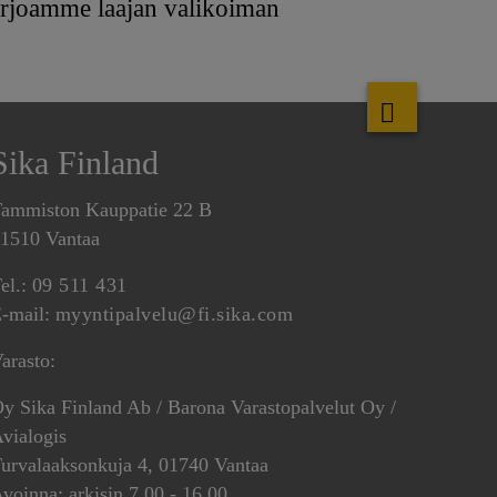
 Tarjoamme laajan valikoiman
Sika Finland
ammiston Kauppatie 22 B
1510 Vantaa
el.:
09 511 431
-mail:
myyntipalvelu@fi.sika.com
arasto:
y Sika Finland Ab / Barona Varastopalvelut Oy /
vialogis
urvalaaksonkuja 4, 01740 Vantaa
voinna: arkisin 7.00 - 16.00