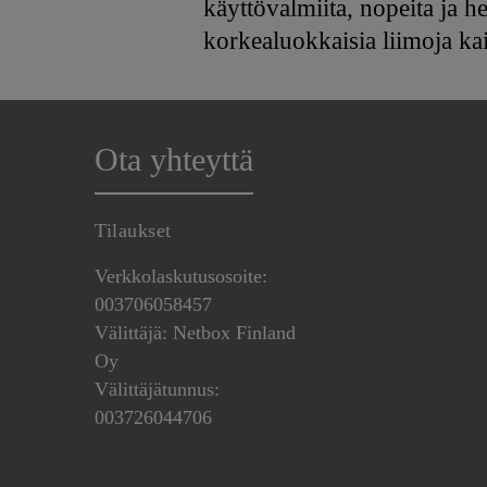
käyttövalmiita, nopeita ja h
korkealuokkaisia liimoja kaiki
Ota yhteyttä
Tilaukset
Verkkolaskutusosoite:
003706058457
Välittäjä: Netbox Finland
Oy
Välittäjätunnus:
003726044706