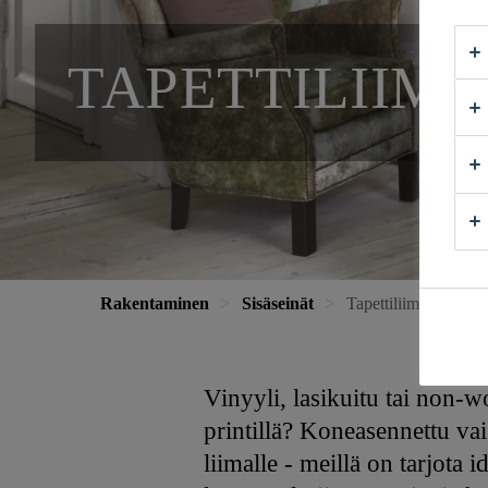
TAPETTILIIMA
Rakentaminen
Sisäseinät
Tapettiliimat
Vinyyli, lasikuitu tai non-w
printillä? Koneasennettu vai 
liimalle - meillä on tarjota