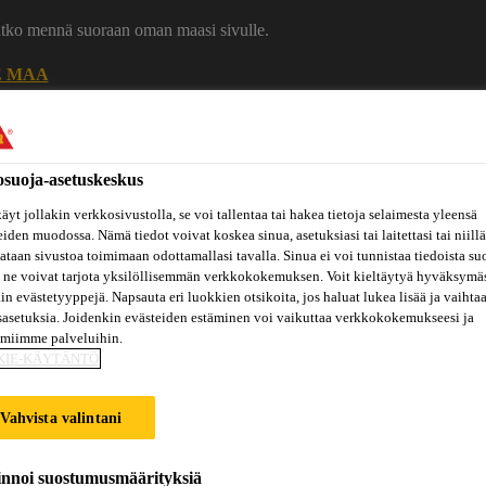
uatko mennä suoraan oman maasi sivulle.
E MAA
Ura Sikalla
Ota yhteytt
osuoja-asetuskeskus
äyt jollakin verkkosivustolla, se voi tallentaa tai hakea tietoja selaimesta yleensä
eiden muodossa. Nämä tiedot voivat koskea sinua, asetuksiasi tai laitettasi tai niillä
taan sivustoa toimimaan odottamallasi tavalla. Sinua ei voi tunnistaa tiedoista su
 ne voivat tarjota yksilöllisemmän verkkokokemuksen. Voit kieltäytyä hyväksymä
kin evästetyyppejä. Napsauta eri luokkien otsikoita, jos haluat lukea lisää ja vaihta
sasetuksia. Joidenkin evästeiden estäminen voi vaikuttaa verkkokokemukseesi ja
Inspiraatiot
amiimme palveluihin.
ut
Tietoa
Referenssit
ja
Dokumenttikirjasto
hin
meistä
KIE-KÄYTÄNTÖ
konseptit
Vahvista valintani
innoi suostumusmäärityksiä