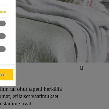
vinen
ikki
in tai ohut tapetti herkällä
omat, erilaiset vaatimukset
moistamme ovat