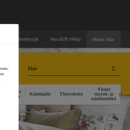
ä
Jälleenmyyjät
Sika B2B eShop
Minun Sika
oraan,
stä
a
Yleiset
Kestävä
Kuluttajalle
Yhteystiedot
myynti- ja
kehitys
toimitusehdot