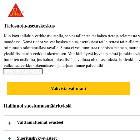
Olet menossa "Sika Finland", näyttää, että olet "Yhdysvallat". Hal
oman maasi sivulle.
Tietosuoja-asetuskeskus
MENE SIKA USA
PYSY SIKA FINLAND
VALITS
Rakentaminen
...
Sika Boom®-562 Foam Fix Plus
Kun käyt jollakin verkkosivustolla, se voi tallentaa tai hakea tietoja selaimesta
muodossa. Nämä tiedot voivat koskea sinua, asetuksiasi tai laitettasi tai niillä 
toimimaan odottamallasi tavalla. Sinua ei voi tunnistaa tiedoista suoraan, mutta 
Sika Finland
yksilöllisemmän verkkokokemuksen. Voit kieltäytyä hyväksymästä joitakin eväs
luokkien otsikoita, jos haluat lukea lisää ja vaihtaa oletusasetuksia. Joidenkin 
vaikuttaa verkkokokemukseesi ja tarjoamiimme palveluihin.
Sika Boom®-562
COOKIE-KÄYTÄNTÖ
Foam Fix Plus
Vahvista valintani
Ammattilaisen pistooliliimavaahto
Hallinnoi suostumusmäärityksiä
rakennus- ja eristelevyjen kiinnitykseen
Välttämättömät evästeet
Sika Boom®-562 Foam Fix Plus on polyuretaani,
itsestään laajeneva, pistoolilla levitettävä
Suorituskykyevästeet