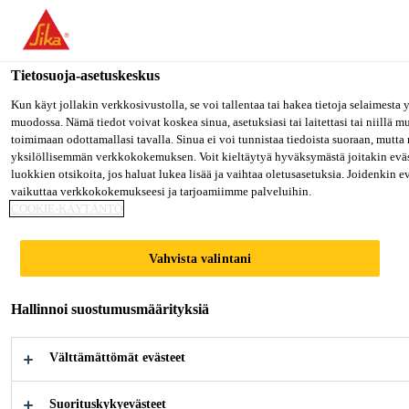
Olet menossa "Sika Finland", näyttää, että olet "Yhdysvallat". Hal
oman maasi sivulle.
Tietosuoja-asetuskeskus
MENE SIKA USA
PYSY SIKA FINLAND
VALITS
Rakentaminen
...
Casco® WindowPutty Fönsterkitt
Kun käyt jollakin verkkosivustolla, se voi tallentaa tai hakea tietoja selaimesta
muodossa. Nämä tiedot voivat koskea sinua, asetuksiasi tai laitettasi tai niillä 
toimimaan odottamallasi tavalla. Sinua ei voi tunnistaa tiedoista suoraan, mutta 
Sika Finland
yksilöllisemmän verkkokokemuksen. Voit kieltäytyä hyväksymästä joitakin eväs
luokkien otsikoita, jos haluat lukea lisää ja vaihtaa oletusasetuksia. Joidenkin 
vaikuttaa verkkokokemukseesi ja tarjoamiimme palveluihin.
Casco®
COOKIE-KÄYTÄNTÖ
WindowPutty
Vahvista valintani
Fönsterkitt
Hallinnoi suostumusmäärityksiä
Öljypohjainen ikkunakitti ikkunoiden
Välttämättömät evästeet
kunnostukseen ja lasitukseen
Suorituskykyevästeet