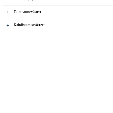
Casco® WindowPutty Fönsterkitt on öljypohjainen
ikkunakitti ikkunoiden kunnostamiseen ja
Toimivuusevästeet
lasittamiseen.
Kohdistamisevästeet
Helppo käyttää
Maalattavissa
Pitkäikäinen