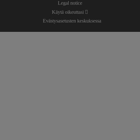
Legal notice
Käytä oikeuttasi
Evästysasetusten keskuksessa