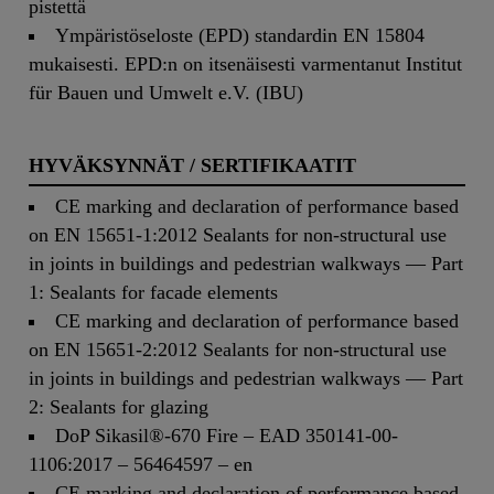
pistettä
Ympäristöseloste (EPD) standardin EN 15804
mukaisesti. EPD:n on itsenäisesti varmentanut Institut
für Bauen und Umwelt e.V. (IBU)
HYVÄKSYNNÄT / SERTIFIKAATIT
CE marking and declaration of performance based
on EN 15651-1:2012 Sealants for non-structural use
in joints in buildings and pedestrian walkways — Part
1: Sealants for facade elements
CE marking and declaration of performance based
on EN 15651-2:2012 Sealants for non-structural use
in joints in buildings and pedestrian walkways — Part
2: Sealants for glazing
DoP Sikasil®-670 Fire – EAD 350141-00-
1106:2017 – 56464597 – en
CE marking and declaration of performance based