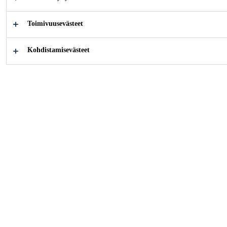
1366-4 mukaisesti kokoonpanosta riippuen
Toimivuusevästeet
25 LM -tiiviste, säilyttää jopa 25 %:n
sivuttaisliikkeen palotestauksen aikana
Kohdistamisevästeet
Hyvä tarttuvuus erilaisiin alustoihin