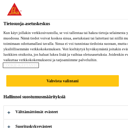
Olet menossa "Sika Finland", näyttää, että olet "Yhdysvallat". Hal
oman maasi sivulle.
Tietosuoja-asetuskeskus
MENE SIKA USA
PYSY SIKA FINLAND
VALITS
Rakentaminen
...
Sikasil®-670 Fire
Kun käyt jollakin verkkosivustolla, se voi tallentaa tai hakea tietoja selaimesta
muodossa. Nämä tiedot voivat koskea sinua, asetuksiasi tai laitettasi tai niillä 
toimimaan odottamallasi tavalla. Sinua ei voi tunnistaa tiedoista suoraan, mutta 
Sika Finland
yksilöllisemmän verkkokokemuksen. Voit kieltäytyä hyväksymästä joitakin eväs
luokkien otsikoita, jos haluat lukea lisää ja vaihtaa oletusasetuksia. Joidenkin 
vaikuttaa verkkokokemukseesi ja tarjoamiimme palveluihin.
Sikasil®-670 Fire
COOKIE-KÄYTÄNTÖ
Paloluokiteltu saumausaine
Vahvista valintani
Sikasil®-670 Fire on paloluokiteltu,
Hallinnoi suostumusmäärityksiä
yksikomponenttinen, kosteuskovettuva,
matalamoduulinen ja elastinen saumausaine.
Välttämättömät evästeet
Suorituskykyevästeet
Jopa 4 tunnin palonkestävyys standardin EN