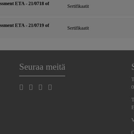
ssment ETA - 21/0718 of
Sertifikaatit
ssment ETA - 21/0719 of
Sertifikaatit
Seuraa meitä
T
0
T
E
V
O