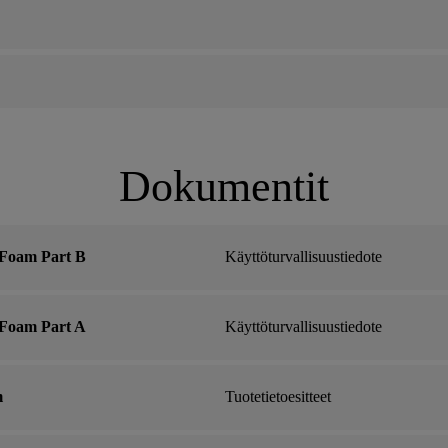
Dokumentit
 Foam Part B
Käyttöturvallisuustiedote
 Foam Part A
Käyttöturvallisuustiedote
m
Tuotetietoesitteet