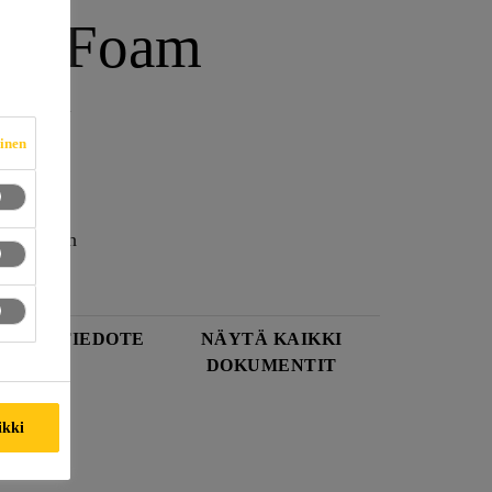
ire Foam
nteihin
vinen
vaahto
vienteihin
ISUUSTIEDOTE
NÄYTÄ KAIKKI
DOKUMENTIT
ikki