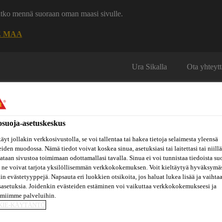
uatko mennä suoraan oman maasi sivulle.
E MAA
Ura Sikalla
Ota yhteytt
osuoja-asetuskeskus
äyt jollakin verkkosivustolla, se voi tallentaa tai hakea tietoja selaimesta yleensä
eiden muodossa. Nämä tiedot voivat koskea sinua, asetuksiasi tai laitettasi tai niillä
Inspiraatiot
ut
Tietoa
taan sivustoa toimimaan odottamallasi tavalla. Sinua ei voi tunnistaa tiedoista su
Referenssit
ja
Dokumenttikirjasto
hin
meistä
 ne voivat tarjota yksilöllisemmän verkkokokemuksen. Voit kieltäytyä hyväksymä
konseptit
kin evästetyyppejä. Napsauta eri luokkien otsikoita, jos haluat lukea lisää ja vaihta
sasetuksia. Joidenkin evästeiden estäminen voi vaikuttaa verkkokokemukseesi ja
amiimme palveluihin.
Läpivientien saumaus
SikaSeal®-635 Fire Foam
KIE-KÄYTÄNTÖ