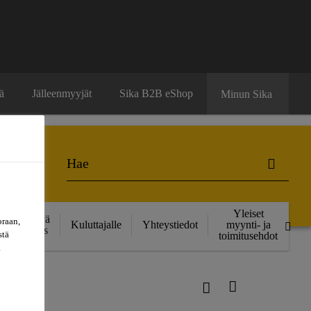
ä
Jälleenmyyjät
Sika B2B eShop
Minun Sika
Yleiset
Kestävä
oraan,
Kuluttajalle
Yhteystiedot
myynti- ja
kehitys
stä
toimitusehdot
a