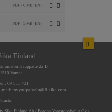
PDF - 6 MB (EN)
PDF - 5 MB (EN)
Sika Finland
ammiston Kauppatie 22 B
1510 Vantaa
el.:
09 511 431
-mail:
myyntipalvelu@fi.sika.com
arasto:
y Sika Finland Ab / Barona Varastopalvelut Oy /