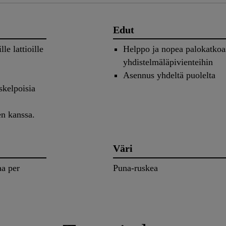
Edut
le lattioille
Helppo ja nopea palokatko
yhdistelmäläpivienteihin
Asennus yhdeltä puolelta
skelpoisia
en kanssa.
Väri
aa per
Puna-ruskea