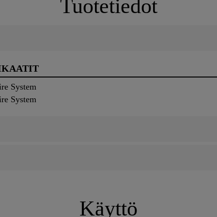
Tuotetiedot
IKAATIT
ire System
ire System
Käyttö