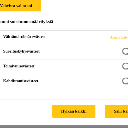
Vahvista valintani
SikaSeal®-635 F
innoi suostumusmäärityksiä
2-komponenttinen palokatkovaahto läpivie
Välttämättömät evästeet
Aina aktii
Tuote on 2-komponenttinen paisuva polyuretaanipalo
Suorituskykyevästeet
Helppo ja nopea palokatkoasennus yhdistelmäläpi
Toimivuusevästeet
Asennus yhdeltä puolelta
Kohdistamisevästeet
TUOTETIETOESITE
KÄYTTÖTURVALL
Hylkää kaikki
Salli ka
Käyttö
Dokumentit