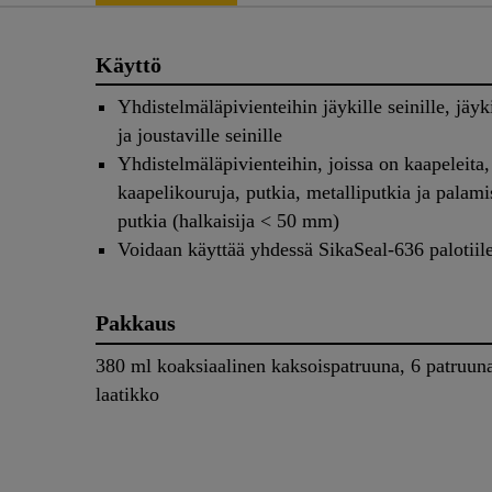
Käyttö
Yhdistelmäläpivienteihin jäykille seinille, jäykil
ja joustaville seinille
Yhdistelmäläpivienteihin, joissa on kaapeleita,
kaapelikouruja, putkia, metalliputkia ja palami
putkia (halkaisija < 50 mm)
Voidaan käyttää yhdessä SikaSeal-636 palotiil
Pakkaus
380 ml koaksiaalinen kaksoispatruuna, 6 patruun
laatikko