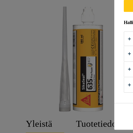
Hall
Yleistä
Tuotetiedot