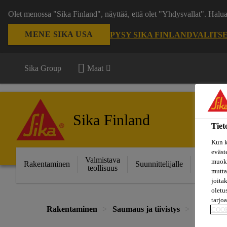
Olet menossa "Sika Finland", näyttää, että olet "Yhdysvallat". Hal
MENE SIKA USA
PYSY SIKA FINLAND
VALITS
Sika Group
Maat
Sika Finland
Tiet
Kun k
eväst
Valmistava
Ratkais
muoka
Rakentaminen
Suunnittelijalle
teollisuus
projektei
mutta
joita
oletu
tarjo
Rakentaminen
Saumaus ja tiivistys
76315
COO