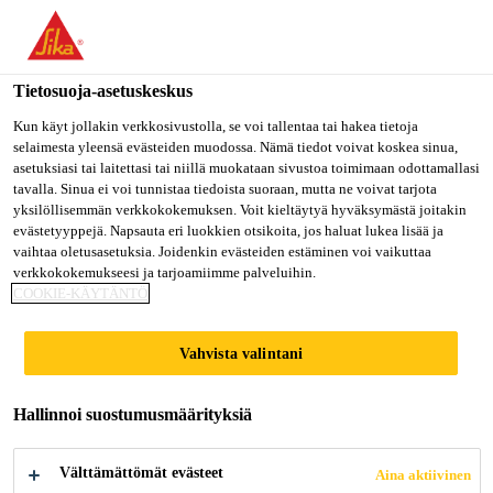
Olet menossa "Sika Finland", näyttää, että olet "Yhdysvallat".
Haluatko mennä suoraan oman maasi sivulle.
Tietosuoja-asetuskeskus
MENE SIKA
PYSY SIKA
VALITSE
Rakentaminen
...
Guns / Pistolet
USA
FINLAND
MAA
Kun käyt jollakin verkkosivustolla, se voi tallentaa tai hakea tietoja
selaimesta yleensä evästeiden muodossa. Nämä tiedot voivat koskea sinua,
asetuksiasi tai laitettasi tai niillä muokataan sivustoa toimimaan odottamallasi
tavalla. Sinua ei voi tunnistaa tiedoista suoraan, mutta ne voivat tarjota
Sika Finland
yksilöllisemmän verkkokokemuksen. Voit kieltäytyä hyväksymästä joitakin
evästetyyppejä. Napsauta eri luokkien otsikoita, jos haluat lukea lisää ja
Guns / Pistolet
vaihtaa oletusasetuksia. Joidenkin evästeiden estäminen voi vaikuttaa
verkkokokemukseesi ja tarjoamiimme palveluihin.
COOKIE-KÄYTÄNTÖ
Rakennusvaahtopistoolit sekä koti- ja
harrasteliimojen kuumaliimapistoolit
Vahvista valintani
Rakennusvaahtopistooli Sika Boom-G Vaahtopistooli
Hallinnoi suostumusmäärityksiä
(RBH 1-3T) sekä koti- ja harrasteliimojen
kuumaliimapistoolit: Casco Kuumaliimapistooli SL
Välttämättömät evästeet
Aina aktiivinen
10 8 mm ja Casco Kuumaliimapistooli SL 40 12