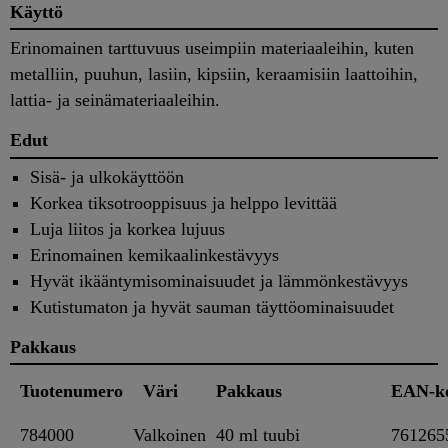
Käyttö
Erinomainen tarttuvuus useimpiin materiaaleihin, kuten
metalliin, puuhun, lasiin, kipsiin, keraamisiin laattoihin,
lattia- ja seinämateriaaleihin.
Edut
Sisä- ja ulkokäyttöön
Korkea tiksotrooppisuus ja helppo levittää
Luja liitos ja korkea lujuus
Erinomainen kemikaalinkestävyys
Hyvät ikääntymisominaisuudet ja lämmönkestävyys
Kutistumaton ja hyvät sauman täyttöominaisuudet
Pakkaus
Tuotenumero
Väri
Pakkaus
EAN-k
784000
Valkoinen
40 ml tuubi
761265