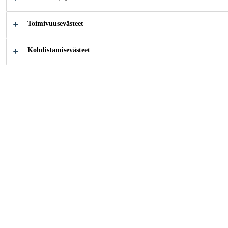
tiivistysominaisuuksin ja erinomainen tarttuvuus
useimpiin materiaaleihin. Tarttumaton polyeteenin,
Toimivuusevästeet
polypropeenin, teflonin ja muihin rasvaisiin
Lisää
muoveihin.
Kohdistamisevästeet
Sisä- ja ulkokäyttöön
Korkea tiksotrooppisuus ja helppo levittää
Luja liitos ja korkea lujuus