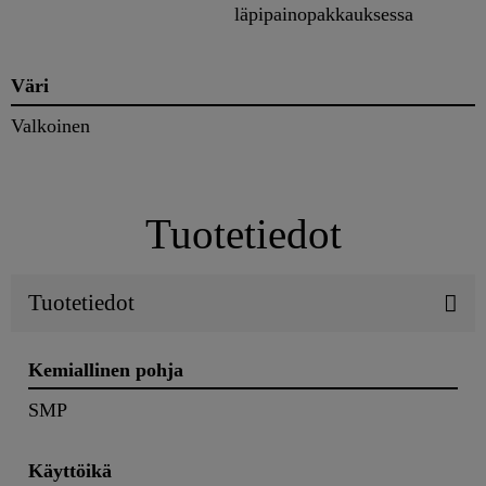
läpipainopakkauksessa
Väri
Valkoinen
Tuotetiedot
Tuotetiedot
Kemiallinen pohja
SMP
Käyttöikä