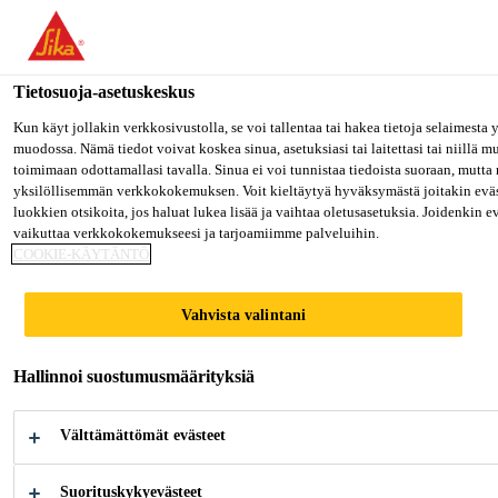
Olet menossa "Sika Finland", näyttää, että olet "Yhdysvallat". Hal
oman maasi sivulle.
Tietosuoja-asetuskeskus
MENE SIKA USA
PYSY SIKA FINLAND
VALITS
Rakentaminen
...
Casco® SuperFix+ Mini
Kun käyt jollakin verkkosivustolla, se voi tallentaa tai hakea tietoja selaimesta
muodossa. Nämä tiedot voivat koskea sinua, asetuksiasi tai laitettasi tai niillä 
toimimaan odottamallasi tavalla. Sinua ei voi tunnistaa tiedoista suoraan, mutta 
Sika Finland
yksilöllisemmän verkkokokemuksen. Voit kieltäytyä hyväksymästä joitakin eväs
luokkien otsikoita, jos haluat lukea lisää ja vaihtaa oletusasetuksia. Joidenkin 
vaikuttaa verkkokokemukseesi ja tarjoamiimme palveluihin.
Casco® SuperFix+
COOKIE-KÄYTÄNTÖ
Mini
Vahvista valintani
Vahva kosteuskovettuva asennusliima
Hallinnoi suostumusmäärityksiä
tiivistysominaisuuksilla ja erinomainen
Välttämättömät evästeet
tarttuvuus useimpiin materiaaleihin.
Vahva kosteuskovettuva asennusliima
Suorituskykyevästeet