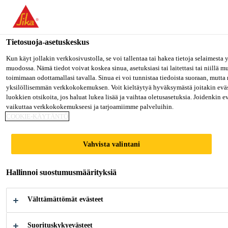
Olet menossa "Sika Finland", näyttää, että olet "Yhdysvallat". Hal
oman maasi sivulle.
Tietosuoja-asetuskeskus
MENE SIKA USA
PYSY SIKA FINLAND
VALITS
Rakentaminen
...
SikaBond®-540
Kun käyt jollakin verkkosivustolla, se voi tallentaa tai hakea tietoja selaimesta
muodossa. Nämä tiedot voivat koskea sinua, asetuksiasi tai laitettasi tai niillä 
toimimaan odottamallasi tavalla. Sinua ei voi tunnistaa tiedoista suoraan, mutta 
Sika Finland
yksilöllisemmän verkkokokemuksen. Voit kieltäytyä hyväksymästä joitakin eväs
luokkien otsikoita, jos haluat lukea lisää ja vaihtaa oletusasetuksia. Joidenkin 
vaikuttaa verkkokokemukseesi ja tarjoamiimme palveluihin.
SikaBond®-540
COOKIE-KÄYTÄNTÖ
SikaBond®-540 on modifioituun PVAc
Vahvista valintani
dispersioon perustuva, kosteuden kestävä,
Hallinnoi suostumusmäärityksiä
D3-luokan puuliima.
SikaBond®-540 on 1-komponenttinen,
Välttämättömät evästeet
vesiohenteinen, kosteudenkestävä, valkoinen PVAc-
liima, jota käytetään ilman erillisiä kovetinaineita.
Suorituskykyevästeet