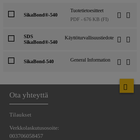
Tuotetietoesitteet
SikaBond®-540
PDF - 676 KB (FI)
SDS
Käyttöturvallisuustiedote
SikaBond®-540
General Information
SikaBond-540
Ota yhteyttä
Tilaukset
Verkkolaskutusosoite:
003706058457