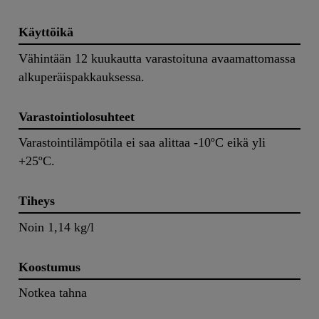
Käyttöikä
Vähintään 12 kuukautta varastoituna avaamattomassa
alkuperäispakkauksessa.
Varastointiolosuhteet
Varastointilämpötila ei saa alittaa -10ºC eikä yli
+25ºC.
Tiheys
Noin 1,14 kg/l
Koostumus
Notkea tahna