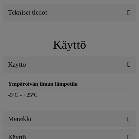
Tekniset tiedot
Käyttö
Käyttö
Ympäröivän ilman lämpötila
-5ºC - +25ºC
Menekki
Käyttö