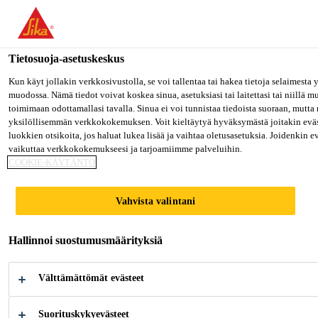
Olet menossa "Sika Finland", näyttää, että olet "Yhdysvallat". Hal
oman maasi sivulle.
Tietosuoja-asetuskeskus
MENE SIKA USA
PYSY SIKA FINLAND
VALITS
Rakentaminen
...
SikaBond®-500
Kun käyt jollakin verkkosivustolla, se voi tallentaa tai hakea tietoja selaimesta
muodossa. Nämä tiedot voivat koskea sinua, asetuksiasi tai laitettasi tai niillä 
toimimaan odottamallasi tavalla. Sinua ei voi tunnistaa tiedoista suoraan, mutta 
Sika Finland
yksilöllisemmän verkkokokemuksen. Voit kieltäytyä hyväksymästä joitakin eväs
luokkien otsikoita, jos haluat lukea lisää ja vaihtaa oletusasetuksia. Joidenkin 
vaikuttaa verkkokokemukseesi ja tarjoamiimme palveluihin.
SikaBond®-500
COOKIE-KÄYTÄNTÖ
Rakennusliima
Vahvista valintani
1-komponentti asennusliima, joka pohjautuu
Hallinnoi suostumusmäärityksiä
synteettiseen kumiin ja hartseihin. Hyvä tartunta
myös kylmiin ja kostesiin pintoihin. Liimasauma on
Välttämättömät evästeet
joustava ja sillä on hyvät tartuntaominaisuudet,
Lisää
kuivuttuaan se on myös kosteudenkestävä. Liima
Suorituskykyevästeet