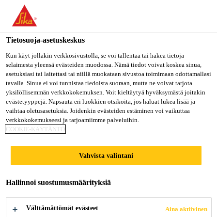
Olet menossa "Sika Finland", näyttää, että olet "Yhdysvallat".
Haluatko mennä suoraan oman maasi sivulle.
Tietosuoja-asetuskeskus
MENE SIKA
PYSY SIKA
VALITSE
USA
FINLAND
MAA
Kun käyt jollakin verkkosivustolla, se voi tallentaa tai hakea tietoja
selaimesta yleensä evästeiden muodossa. Nämä tiedot voivat koskea sinua,
asetuksiasi tai laitettasi tai niillä muokataan sivustoa toimimaan odottamallasi
tavalla. Sinua ei voi tunnistaa tiedoista suoraan, mutta ne voivat tarjota
Sika Finland
yksilöllisemmän verkkokokemuksen. Voit kieltäytyä hyväksymästä joitakin
evästetyyppejä. Napsauta eri luokkien otsikoita, jos haluat lukea lisää ja
vaihtaa oletusasetuksia. Joidenkin evästeiden estäminen voi vaikuttaa
verkkokokemukseesi ja tarjoamiimme palveluihin.
COOKIE-KÄYTÄNTÖ
PIHAKIVIEN /
Vahvista valintani
AITOJEN /
MUURIEN
Hallinnoi suostumusmäärityksiä
PUHDISTUS JA
Välttämättömät evästeet
Aina aktiivinen