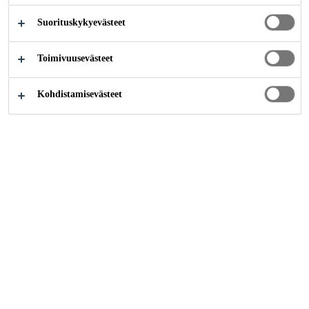
SUOJAUS
Suorituskykyevästeet
Toimivuusevästeet
Kohdistamisevästeet
Rakentaminen
...
PIhakivien / aitojen / muurien puhdist