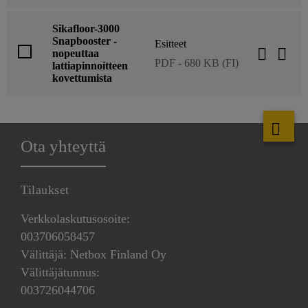
Sikafloor-3000
Snapbooster -
Esitteet
nopeuttaa
PDF - 680 KB (FI)
lattiapinnoitteen
kovettumista
Ota yhteyttä
Tilaukset
Verkkolaskutusosoite:
003706058457
Välittäjä: Netbox Finland Oy
Välittäjätunnus:
003726044706