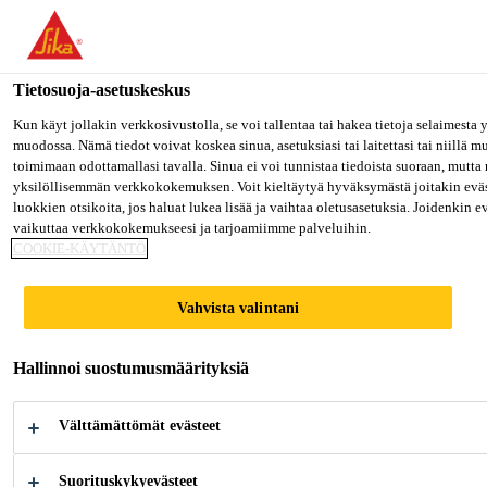
Olet menossa "Sika Finland", näyttää, että olet "Yhdysvallat". Hal
oman maasi sivulle.
Tietosuoja-asetuskeskus
MENE SIKA USA
PYSY SIKA FINLAND
VALITS
Rakentaminen
...
Sikafloor®-3000 Snapbooster
Kun käyt jollakin verkkosivustolla, se voi tallentaa tai hakea tietoja selaimesta
muodossa. Nämä tiedot voivat koskea sinua, asetuksiasi tai laitettasi tai niillä 
toimimaan odottamallasi tavalla. Sinua ei voi tunnistaa tiedoista suoraan, mutta 
Sika Finland
yksilöllisemmän verkkokokemuksen. Voit kieltäytyä hyväksymästä joitakin eväs
luokkien otsikoita, jos haluat lukea lisää ja vaihtaa oletusasetuksia. Joidenkin 
vaikuttaa verkkokokemukseesi ja tarjoamiimme palveluihin.
Sikafloor®-3000
COOKIE-KÄYTÄNTÖ
Snapbooster
Vahvista valintani
Polyuretaanilattiapinnoitteen kiihdytin
Hallinnoi suostumusmäärityksiä
Sikafloor®-3000 Snapbooster on neste joka lisätään
Välttämättömät evästeet
Sikafloor®-3000/-300 tai Sikafloor®-3000 FX:n
joukkoon nopeuttamaan massan kuivumista,
Suorituskykyevästeet