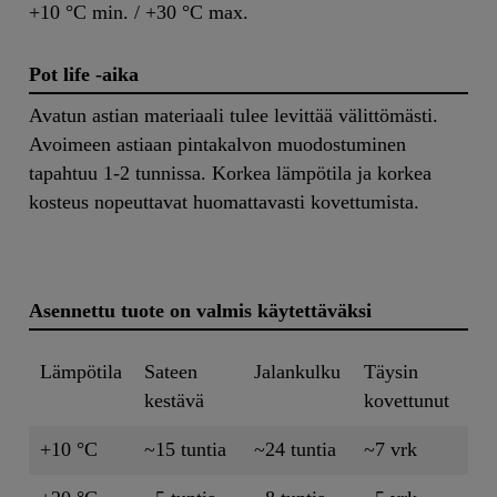
+10 °C min. / +30 °C max.
Pot life -aika
Avatun astian materiaali tulee levittää välittömästi.
Avoimeen astiaan pintakalvon muodostuminen
tapahtuu 1-2 tunnissa. Korkea lämpötila ja korkea
kosteus nopeuttavat huomattavasti kovettumista.
Asennettu tuote on valmis käytettäväksi
Lämpötila
Sateen
Jalankulku
Täysin
kestävä
kovettunut
+10 °C
~15 tuntia
~24 tuntia
~7 vrk