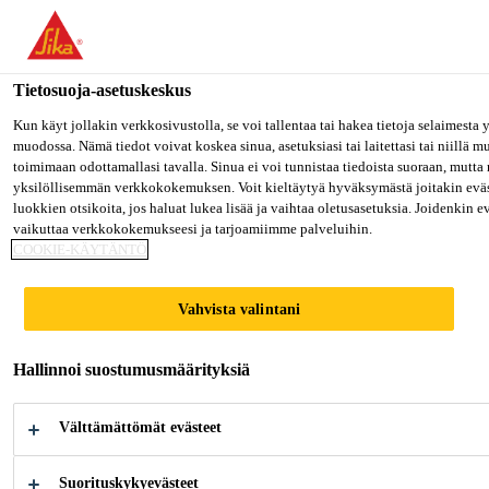
Olet menossa "Sika Finland", näyttää, että olet "Yhdysvallat". Hal
oman maasi sivulle.
Tietosuoja-asetuskeskus
MENE SIKA USA
PYSY SIKA FINLAND
VALITS
Rakentaminen
...
Sikafloor®-410
Kun käyt jollakin verkkosivustolla, se voi tallentaa tai hakea tietoja selaimesta
muodossa. Nämä tiedot voivat koskea sinua, asetuksiasi tai laitettasi tai niillä 
toimimaan odottamallasi tavalla. Sinua ei voi tunnistaa tiedoista suoraan, mutta 
Sika Finland
yksilöllisemmän verkkokokemuksen. Voit kieltäytyä hyväksymästä joitakin eväs
luokkien otsikoita, jos haluat lukea lisää ja vaihtaa oletusasetuksia. Joidenkin 
vaikuttaa verkkokokemukseesi ja tarjoamiimme palveluihin.
Sikafloor®-410
COOKIE-KÄYTÄNTÖ
1-KOMPONENTTINEN ELASTINEN
Vahvista valintani
PINTALAKKA
Hallinnoi suostumusmäärityksiä
Sikafloor®-410 on erittäin elastinen, liuotinta
sisältävä, UV:n kestävä, värillinen, ilmankosteuden
Välttämättömät evästeet
vaikutuksesta kovettuva 1-komponenttinen
mattapintainen polyuretaanilakka.
Suorituskykyevästeet