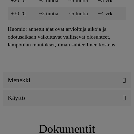
+20 °C
~5 tuntia
~8 tuntia
~5 vrk
+30 °C
~3 tuntia
~5 tuntia
~4 vrk
Huomio: annetut ajat ovat arvioituja aikoja ja
odotusaikaan vaikuttavat vallitsevat olosuhteet,
lämpötilan muutokset, ilman suhteellinen kosteus
Menekki
Käyttö
Dokumentit