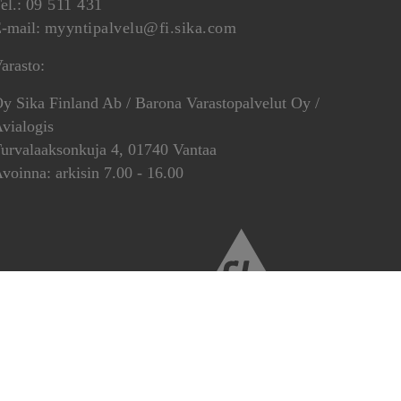
el.:
09 511 431
-mail:
myyntipalvelu@fi.sika.com
arasto:
y Sika Finland Ab / Barona Varastopalvelut Oy /
vialogis
urvalaaksonkuja 4, 01740 Vantaa
voinna: arkisin 7.00 - 16.00