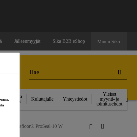
ä
Jälleenmyyjät
Sika B2B eShop
Minun Sika
Yleiset
Kestävä
Kuluttajalle
Yhteystiedot
myynti- ja
oraan,
kehitys
toimitusehdot
stä
a
us
Sikafloor® ProSeal-10 W