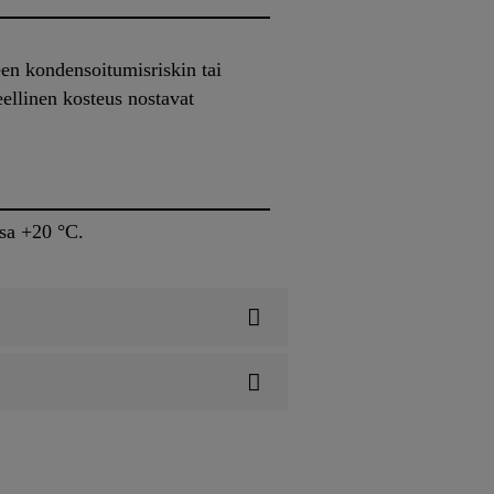
een kondensoitumisriskin tai
ellinen kosteus nostavat
ssa +20 °C.