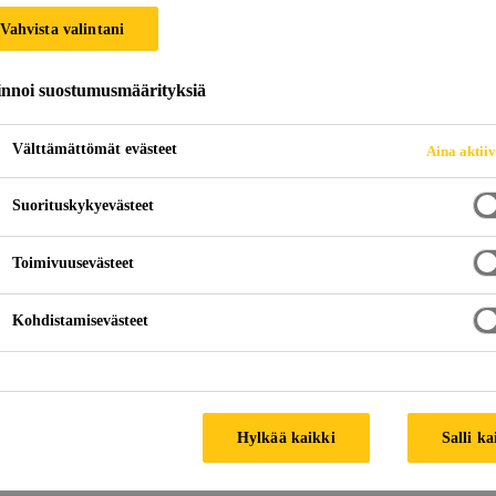
Sikafloor® ProS
Vahvista valintani
innoi suostumusmäärityksiä
Tiivistys-, jälkihoito- ja pölynsidonta-aine 
Välttämättömät evästeet
Aina aktii
Sikafloor® ProSeal-10 W on nestemäinen akryylipohjai
vanhojen betonipintojen suojaamiseen.
Suorituskykyevästeet
Toimivuusevästeet
betonin kovettamiseen tarkoitettu ruiskutettava ap
Parantaa kulutuskestävyyttä
Kohdistamisevästeet
Vähentää pölyämistä
TUOTETIETOESITE
KÄYTTÖTURVALL
Hylkää kaikki
Salli ka