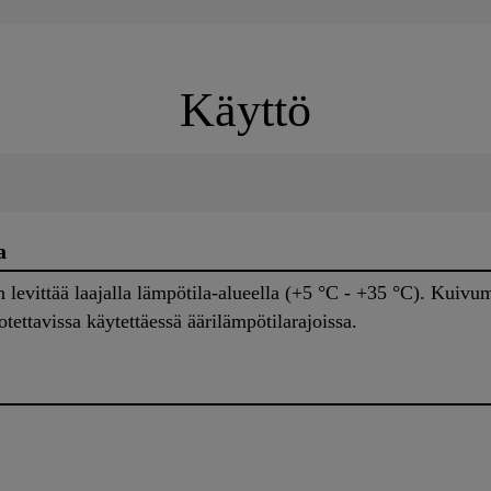
Käyttö
a
levittää laajalla lämpötila-alueella (+5 °C - +35 °C). Kuivu
ttavissa käytettäessä äärilämpötilarajoissa.