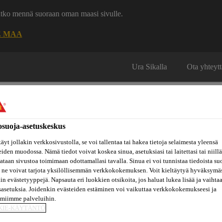
uatko mennä suoraan oman maasi sivulle.
E MAA
Ura Sikalla
Ota yhteytt
osuoja-asetuskeskus
äyt jollakin verkkosivustolla, se voi tallentaa tai hakea tietoja selaimesta yleensä
eiden muodossa. Nämä tiedot voivat koskea sinua, asetuksiasi tai laitettasi tai niillä
Inspiraatiot
ut
Tietoa
Referenssit
ja
Dokumenttikirjasto
taan sivustoa toimimaan odottamallasi tavalla. Sinua ei voi tunnistaa tiedoista su
hin
meistä
konseptit
 ne voivat tarjota yksilöllisemmän verkkokokemuksen. Voit kieltäytyä hyväksymä
kin evästetyyppejä. Napsauta eri luokkien otsikoita, jos haluat lukea lisää ja vaihta
sasetuksia. Joidenkin evästeiden estäminen voi vaikuttaa verkkokokemukseesi ja
amiimme palveluihin.
tustuotteet
Kuivasirotteet, betonin- ja kuivasirotepinnan suoja
KIE-KÄYTÄNTÖ