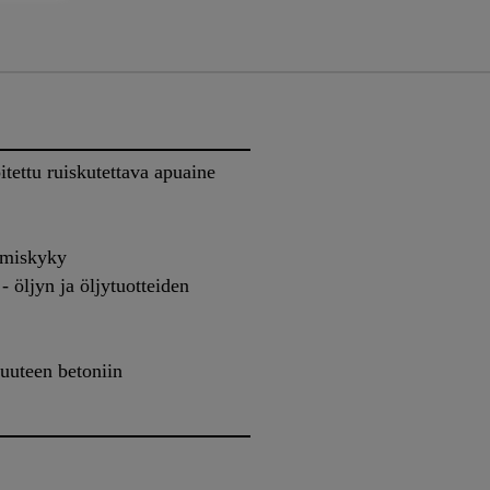
itettu ruiskutettava apuaine
tomiskyky
 öljyn ja öljytuotteiden
uuteen betoniin