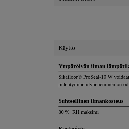
Käyttö
Ympäröivän ilman lämpötil
Sikafloor® ProSeal-10 W voidaan 
pidentyminen/lyheneminen on odote
Suhteellinen ilmankosteus
80 % RH maksimi
Kastepiste