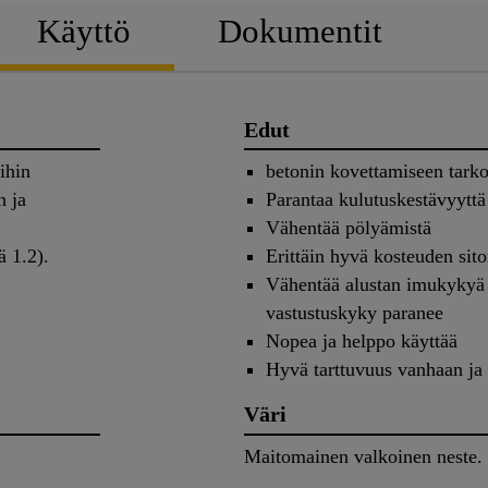
Käyttö
Dokumentit
Edut
ihin
betonin kovettamiseen tarko
n ja
Parantaa kulutuskestävyyttä
Vähentää pölyämistä
mä 1.2).
Erittäin hyvä kosteuden si
Vähentää alustan imukykyä -
vastustuskyky paranee
Nopea ja helppo käyttää
Hyvä tarttuvuus vanhaan ja 
Väri
Maitomainen valkoinen neste.