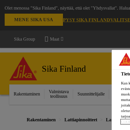
Olet menossa "Sika Finland", näyttää, että olet "Yhdysvallat". Hal
MENE SIKA USA
PYSY SIKA FINLAND
VALITS
Sika Group
Maat
Sika Finland
Tiet
Kun k
eväst
Valmistava
Ratkais
Rakentaminen
Suunnittelijalle
muoka
teollisuus
projektei
mutta
joita
oletu
tarjo
Rakentaminen
Lattiapinnoitteet
Lattiapinnoi
COO