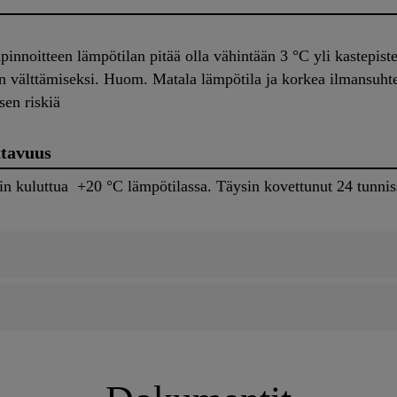
pinnoitteen lämpötilan pitää olla vähintään 3 °C yli kastepist
en välttämiseksi. Huom. Matala lämpötila ja korkea ilmansuhte
sen riskiä
ttavuus
nin kuluttua +20 °C lämpötilassa. Täysin kovettunut 24 tunni