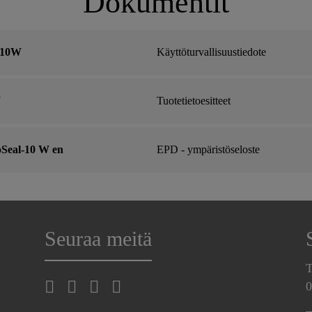
Dokumentit
-10W
Käyttöturvallisuustiedote
W
Tuotetietoesitteet
Seal-10 W en
EPD - ympäristöseloste
Seuraa meitä
T
0