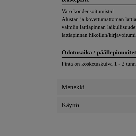
Varo kondensoitumista!
Alustan ja kovettumattoman lattia
valmiin lattiapinnan laikullisuud
lattiapinnan hikoilun/kirjavoitumi
Odotusaika / päällepinnoite
Pinta on kosketuskuiva 1 - 2 tun
Menekki
Käyttö