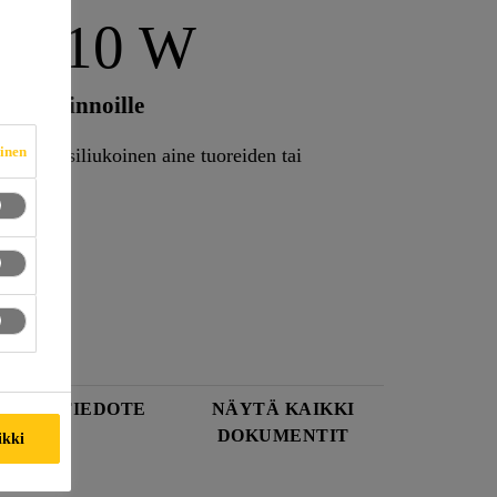
eal-10 W
betonipinnoille
vinen
nen vesiliukoinen aine tuoreiden tai
uaine
ISUUSTIEDOTE
NÄYTÄ KAIKKI
DOKUMENTIT
ikki