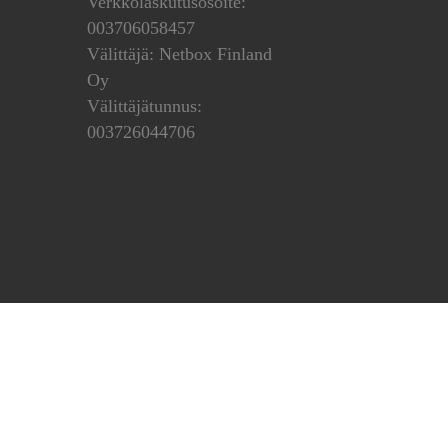
Verkkolaskutusosoite:
003706058457
Välittäjä: Netbox Finland
Oy
Välittäjätunnus:
003726044706