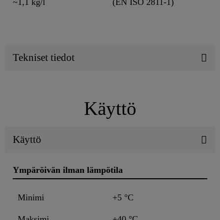
~1,1 kg/l
(EN ISO 2811-1)
Tekniset tiedot
Käyttö
Käyttö
Ympäröivän ilman lämpötila
Minimi
+5 °C
Maksimi
+40 °C