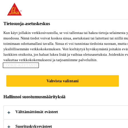
Olet menossa "Sika Finland", näyttää, että olet "Yhdysvallat". Hal
oman maasi sivulle.
Tietosuoja-asetuskeskus
MENE SIKA USA
PYSY SIKA FINLAND
VALITS
Rakentaminen
...
Sikafloor®-931 Finishing Aid
Kun käyt jollakin verkkosivustolla, se voi tallentaa tai hakea tietoja selaimesta
muodossa. Nämä tiedot voivat koskea sinua, asetuksiasi tai laitettasi tai niillä 
toimimaan odottamallasi tavalla. Sinua ei voi tunnistaa tiedoista suoraan, mutta 
Sika Finland
yksilöllisemmän verkkokokemuksen. Voit kieltäytyä hyväksymästä joitakin eväs
luokkien otsikoita, jos haluat lukea lisää ja vaihtaa oletusasetuksia. Joidenkin 
vaikuttaa verkkokokemukseesi ja tarjoamiimme palveluihin.
Sikafloor®-931
COOKIE-KÄYTÄNTÖ
Finishing Aid
Vahvista valintani
Viimeistelyapuaine, betonipinnan kovetin
Hallinnoi suostumusmäärityksiä
ja tiivistysaine
Välttämättömät evästeet
Sikafloor®-931 Finishing Aid on kolloidinen
piidioksidipohjainen tiivistysaine, joka mahdollistaa
Suorituskykyevästeet