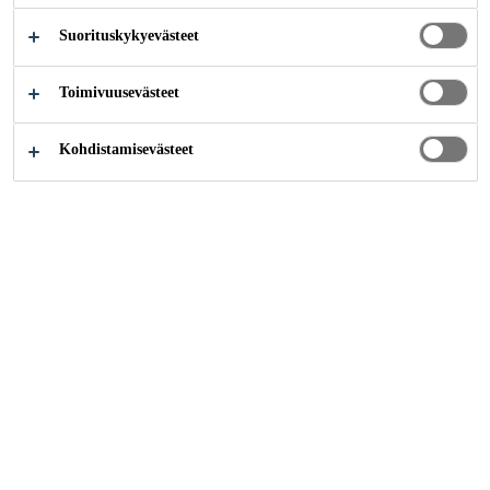
aggressiivisia kemikaaleja, kovia iskuja ja
Suorituskykyevästeet
lämpötiloja +150 °C asti.
Lisää
Toimivuusevästeet
Asennus koulutettujen ja lisensoitujen
Kohdistamisevästeet
asennusliikkeiden toimesta
Ehkäisee bakteerien tai homeen kasvua
Soveltuu levitettäväksi 7 päivää vanhalle
betonille ja 3 päivää vanhalle
polymeeritasoitteelle