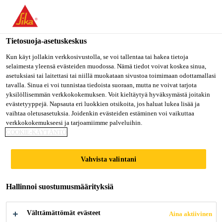
Olet menossa "Sika Finland", näyttää, että olet "Yhdysvallat".
Haluatko mennä suoraan oman maasi sivulle.
Tietosuoja-asetuskeskus
MENE SIKA
PYSY SIKA
VALITSE
Rakentaminen
...
Sika® Ucrete® UD 200
USA
FINLAND
MAA
Kun käyt jollakin verkkosivustolla, se voi tallentaa tai hakea tietoja
selaimesta yleensä evästeiden muodossa. Nämä tiedot voivat koskea sinua,
asetuksiasi tai laitettasi tai niillä muokataan sivustoa toimimaan odottamallasi
tavalla. Sinua ei voi tunnistaa tiedoista suoraan, mutta ne voivat tarjota
Sika Finland
yksilöllisemmän verkkokokemuksen. Voit kieltäytyä hyväksymästä joitakin
evästetyyppejä. Napsauta eri luokkien otsikoita, jos haluat lukea lisää ja
Sika® Ucrete® UD
vaihtaa oletusasetuksia. Joidenkin evästeiden estäminen voi vaikuttaa
verkkokokemukseesi ja tarjoamiimme palveluihin.
COOKIE-KÄYTÄNTÖ
200
Vahvista valintani
Hygieeninen, luikkautta estävä, kestävä
polyuretaanilattiapinnoite
Hallinnoi suostumusmäärityksiä
Sika® Ucrete® UD 200 on kevyesti kuvioitu,
Välttämättömät evästeet
Aina aktiivinen
kestävä hartsilattia, joka kestää erittäin hyvin