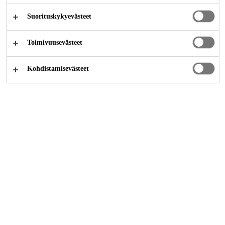
tarkoitettu polyuretaanilattiajärjestelmä, jonka
Suorituskykyevästeet
pintaprofiili on liukkauttaestävä (R11). Se tarjoaa
erittäin hyvän kestävyyden aggressiivisia
Toimivuusevästeet
Lisää
kemikaaleja, kovia iskuja ja korkeita lämpötiloja
vastaan.
Kohdistamisevästeet
Asennus koulutettujen ja lisensoitujen
asennusliikkeiden toimesta
Ehkäisee bakteerien tai homeen kasvua
Soveltuu levitettäväksi 7 päivää vanhalle
betonille ja 3 päivää vanhalle
polymeeritasoitteelle'
NÄYTÄ KAIKKI
TUOTETIETOESITE
DOKUMENTIT