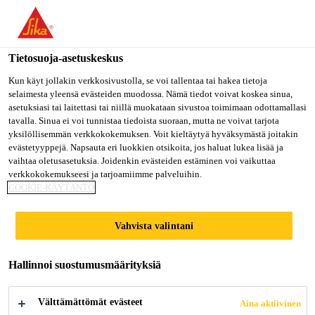
Olet menossa "Sika Finland", näyttää, että olet "Yhdysvallat".
Haluatko mennä suoraan oman maasi sivulle.
Tietosuoja-asetuskeskus
MENE SIKA
PYSY SIKA
VALITSE
Rakentaminen
...
Sika® Ucrete® DP10 4 mm
USA
FINLAND
MAA
Kun käyt jollakin verkkosivustolla, se voi tallentaa tai hakea tietoja
selaimesta yleensä evästeiden muodossa. Nämä tiedot voivat koskea sinua,
asetuksiasi tai laitettasi tai niillä muokataan sivustoa toimimaan odottamallasi
tavalla. Sinua ei voi tunnistaa tiedoista suoraan, mutta ne voivat tarjota
Sika Finland
yksilöllisemmän verkkokokemuksen. Voit kieltäytyä hyväksymästä joitakin
evästetyyppejä. Napsauta eri luokkien otsikoita, jos haluat lukea lisää ja
Sika® Ucrete®
vaihtaa oletusasetuksia. Joidenkin evästeiden estäminen voi vaikuttaa
verkkokokemukseesi ja tarjoamiimme palveluihin.
COOKIE-KÄYTÄNTÖ
DP10 4 mm
Vahvista valintani
Kestävä, 4 mm:n
polyuretaanilattiajärjestelmä kevyesti
Hallinnoi suostumusmäärityksiä
karhennetulla pinnan viimeistelyllä.
Välttämättömät evästeet
Aina aktiivinen
Sika® Ucrete® DP10 4 mm on raskaaseen käyttöön