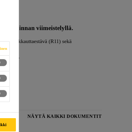
alla pinnan viimeistelyllä.
li on liukkauttaestävä (R11) sekä
vinen
a vastaan.
OESITE
NÄYTÄ KAIKKI DOKUMENTIT
ikki