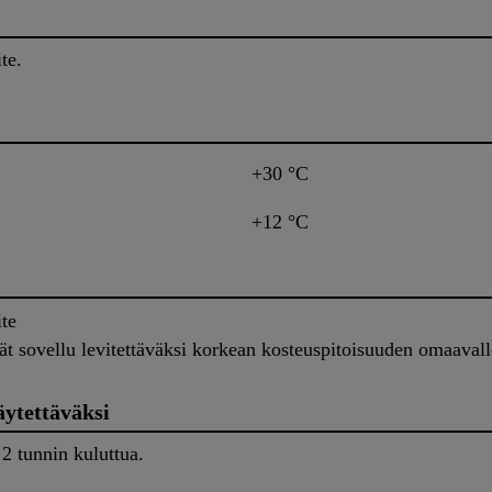
te.
+30 °C
+12 °C
ite
 sovellu levitettäväksi korkean kosteuspitoisuuden omaavalle
äytettäväksi
 2 tunnin kuluttua.