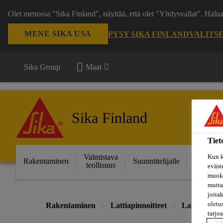
Olet menossa "Sika Finland", näyttää, että olet "Yhdysvallat". Hal
MENE SIKA USA
PYSY SIKA FINLAND
VALITS
Sika Group
Maat
Sika Finland
Tiet
Kun k
Valmistava
Ratkais
Rakentaminen
Suunnittelijalle
teollisuus
projektei
eväst
muoka
mutta
joita
oletu
Rakentaminen
Lattiapinnoitteet
Lattiajärjes
tarjo
COO