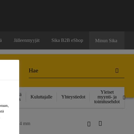
ä
Jälleenmyyjät
Sika B2B eShop
Minun Sika
Yleiset
Kestävä
Kuluttajalle
Yhteystiedot
myynti- ja
kehitys
toimitusehdot
oraan,
stä
a
ete® CS10 4 mm