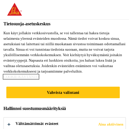
Olet menossa "Sika Finland", näyttää, että olet "Yhdysvallat".
Haluatko mennä suoraan oman maasi sivulle.
Tietosuoja-asetuskeskus
MENE SIKA
PYSY SIKA
VALITSE
Rakentaminen
...
Sika Comfortfloor® PS-66
USA
FINLAND
MAA
Kun käyt jollakin verkkosivustolla, se voi tallentaa tai hakea tietoja
selaimesta yleensä evästeiden muodossa. Nämä tiedot voivat koskea sinua,
asetuksiasi tai laitettasi tai niillä muokataan sivustoa toimimaan odottamallasi
tavalla. Sinua ei voi tunnistaa tiedoista suoraan, mutta ne voivat tarjota
Sika Finland
yksilöllisemmän verkkokokemuksen. Voit kieltäytyä hyväksymästä joitakin
evästetyyppejä. Napsauta eri luokkien otsikoita, jos haluat lukea lisää ja
Sika
vaihtaa oletusasetuksia. Joidenkin evästeiden estäminen voi vaikuttaa
verkkokokemukseesi ja tarjoamiimme palveluihin.
COOKIE-KÄYTÄNTÖ
Comfortfloor® PS-
66
Vahvista valintani
Hallinnoi suostumusmäärityksiä
Saumaton, sileä, matala VOC, ääntä
eristävä, elastinen, osttain värihiutaloitu
Välttämättömät evästeet
Aina aktiivinen