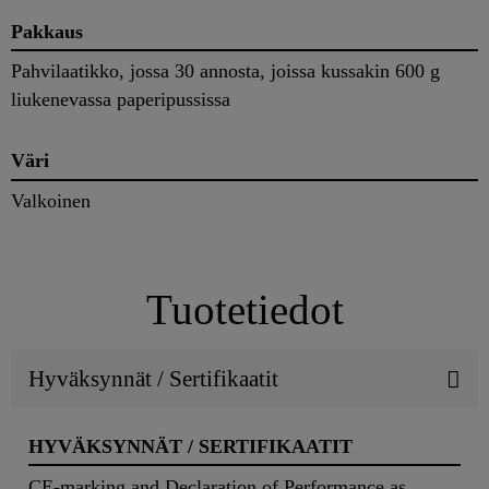
Pakkaus
Pahvilaatikko, jossa 30 annosta, joissa kussakin 600 g
liukenevassa paperipussissa
Väri
Valkoinen
Tuotetiedot
Hyväksynnät / Sertifikaatit
HYVÄKSYNNÄT / SERTIFIKAATIT
CE-marking and Declaration of Performance as