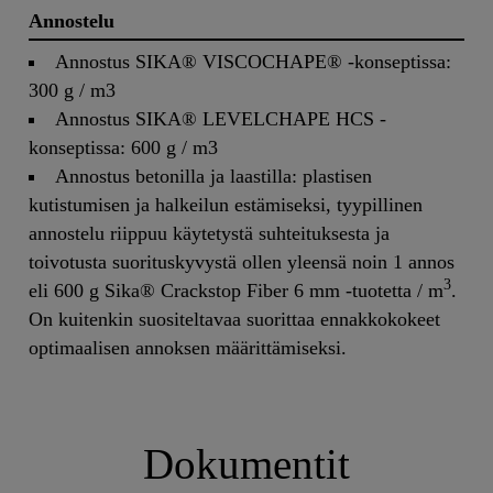
Annostelu
Annostus SIKA® VISCOCHAPE® -konseptissa:
300 g / m3
Annostus SIKA® LEVELCHAPE HCS -
konseptissa: 600 g / m3
Annostus betonilla ja laastilla: plastisen
kutistumisen ja halkeilun estämiseksi, tyypillinen
annostelu riippuu käytetystä suhteituksesta ja
toivotusta suorituskyvystä ollen yleensä noin 1 annos
3
eli 600 g Sika® Crackstop Fiber 6 mm -tuotetta / m
.
On kuitenkin suositeltavaa suorittaa ennakkokokeet
optimaalisen annoksen määrittämiseksi.
Dokumentit