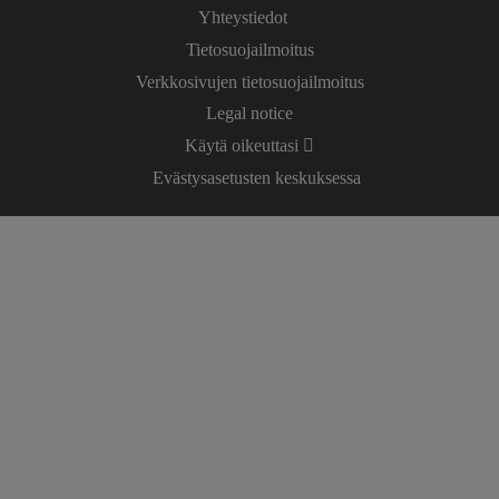
Yhteystiedot
Tietosuojailmoitus
Verkkosivujen tietosuojailmoitus
Legal notice
Käytä oikeuttasi
Evästysasetusten keskuksessa