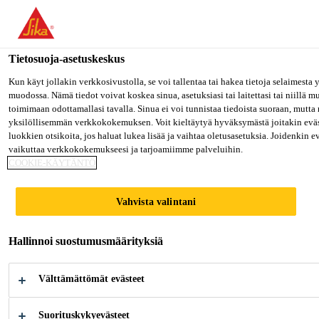
Olet menossa "Sika Finland", näyttää, että olet "Yhdysvallat". Hal
oman maasi sivulle.
Tietosuoja-asetuskeskus
MENE SIKA USA
PYSY SIKA FINLAND
VALITS
Rakentaminen
...
Sika® Crackstop Fiber 6 mm
Kun käyt jollakin verkkosivustolla, se voi tallentaa tai hakea tietoja selaimesta
muodossa. Nämä tiedot voivat koskea sinua, asetuksiasi tai laitettasi tai niillä 
toimimaan odottamallasi tavalla. Sinua ei voi tunnistaa tiedoista suoraan, mutta 
Sika Finland
yksilöllisemmän verkkokokemuksen. Voit kieltäytyä hyväksymästä joitakin eväs
luokkien otsikoita, jos haluat lukea lisää ja vaihtaa oletusasetuksia. Joidenkin 
vaikuttaa verkkokokemukseesi ja tarjoamiimme palveluihin.
Sika® Crackstop
COOKIE-KÄYTÄNTÖ
Fiber 6 mm
Vahvista valintani
Synteettinen mikrokuitu betonille, laastille
Hallinnoi suostumusmäärityksiä
ja betoniasematoimitteisille
Välttämättömät evästeet
lattiatasotteille
Sika® Crackstop Fiber 6 mm on synteettinen
Suorituskykyevästeet