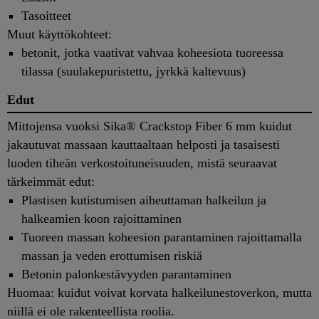
Tasoitteet
Muut käyttökohteet:
betonit, jotka vaativat vahvaa koheesiota tuoreessa
tilassa (suulakepuristettu, jyrkkä kaltevuus)
Edut
Mittojensa vuoksi Sika® Crackstop Fiber 6 mm kuidut
jakautuvat massaan kauttaaltaan helposti ja tasaisesti
luoden tiheän verkostoituneisuuden, mistä seuraavat
tärkeimmät edut:
Plastisen kutistumisen aiheuttaman halkeilun ja
halkeamien koon rajoittaminen
Tuoreen massan koheesion parantaminen rajoittamalla
massan ja veden erottumisen riskiä
Betonin palonkestävyyden parantaminen
Huomaa: kuidut voivat korvata halkeilunestoverkon, mutta
niillä ei ole rakenteellista roolia.