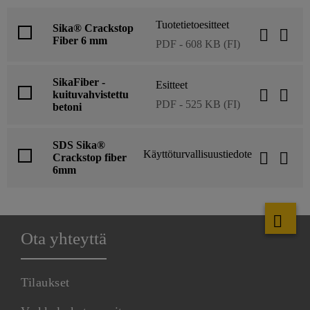
Tuotetietoesitteet
Sika® Crackstop
Fiber 6 mm
PDF - 608 KB (FI)
SikaFiber -
Esitteet
kuituvahvistettu
PDF - 525 KB (FI)
betoni
SDS Sika®
Käyttöturvallisuustiedote
Crackstop fiber
6mm
Ota yhteyttä
Tilaukset