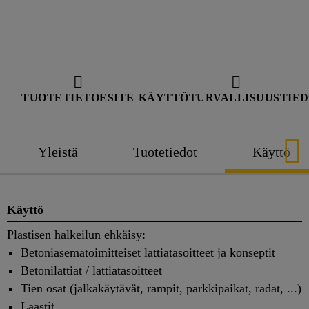
TUOTETIETOESITE
KÄYTTÖTURVALLISUUSTIE
Yleistä
Tuotetiedot
Käyttö
Käyttö
Plastisen halkeilun ehkäisy:
Betoniasematoimitteiset lattiatasoitteet ja konseptit
Betonilattiat / lattiatasoitteet
Tien osat (jalkakäytävät, rampit, parkkipaikat, radat, ...)
Laastit