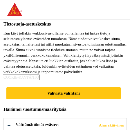
Olet menossa "Sika Finland", näyttää, että olet "Yhdysvallat".
Haluatko mennä suoraan oman maasi sivulle.
Tietosuoja-asetuskeskus
MENE SIKA
PYSY SIKA
VALITSE
USA
FINLAND
MAA
Kun käyt jollakin verkkosivustolla, se voi tallentaa tai hakea tietoja
selaimesta yleensä evästeiden muodossa. Nämä tiedot voivat koskea sinua,
asetuksiasi tai laitettasi tai niillä muokataan sivustoa toimimaan odottamallasi
tavalla. Sinua ei voi tunnistaa tiedoista suoraan, mutta ne voivat tarjota
Sika Finland
yksilöllisemmän verkkokokemuksen. Voit kieltäytyä hyväksymästä joitakin
evästetyyppejä. Napsauta eri luokkien otsikoita, jos haluat lukea lisää ja
vaihtaa oletusasetuksia. Joidenkin evästeiden estäminen voi vaikuttaa
verkkokokemukseesi ja tarjoamiimme palveluihin.
COOKIE-KÄYTÄNTÖ
SIKA ESHOP -
Vahvista valintani
KÄYTTÖÖNOTTO
Hallinnoi suostumusmäärityksiä
Välttämättömät evästeet
Aina aktiivinen