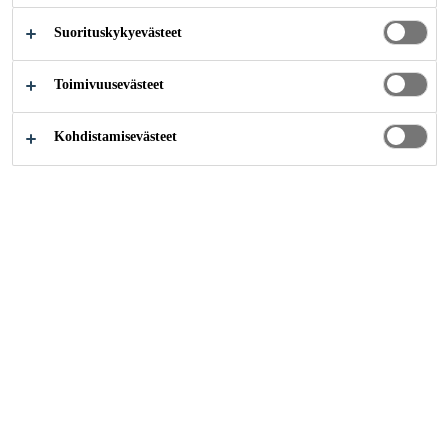
Suorituskykyevästeet
Sika B2B eShop
Sika eShop -käyttöönotto
Toimivuusevästeet
Kohdistamisevästeet
Tee tilauksia 24/7 Sika
eShopissa
Jos olet nykyinen asiakkaamme ja haluat tehdä tilauksia
Sika eShopissa, lähetä oheinen lomake meille, niin
palaamme asiaan mahdollisimman pian.
Jos tarvitset eShop-verkkokaupan esittelyn, ota yhteyttä
alueesi edustajaan.