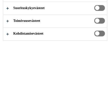
Suorituskykyevästeet
Toimivuusevästeet
Referenssit
Parma ontelolaattatuotanto
Kohdistamisevästeet
2017
HYRYLÄ
Parma Oy:n yksi
betonielementtitehdas tuottaa
vuosittain valtavan määrän
ontelolaattoja. Ontelovalukoneilla
työstettävään maakosteaan betoniin