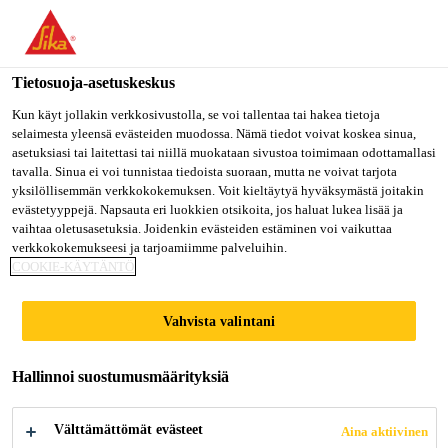
Olet menossa "Sika Finland", näyttää, että olet "Yhdysvallat".
Haluatko mennä suoraan oman maasi sivulle.
Tietosuoja-asetuskeskus
MENE SIKA
PYSY SIKA
VALITSE
USA
FINLAND
MAA
Kun käyt jollakin verkkosivustolla, se voi tallentaa tai hakea tietoja
selaimesta yleensä evästeiden muodossa. Nämä tiedot voivat koskea sinua,
asetuksiasi tai laitettasi tai niillä muokataan sivustoa toimimaan odottamallasi
tavalla. Sinua ei voi tunnistaa tiedoista suoraan, mutta ne voivat tarjota
Sika Finland
yksilöllisemmän verkkokokemuksen. Voit kieltäytyä hyväksymästä joitakin
evästetyyppejä. Napsauta eri luokkien otsikoita, jos haluat lukea lisää ja
vaihtaa oletusasetuksia. Joidenkin evästeiden estäminen voi vaikuttaa
verkkokokemukseesi ja tarjoamiimme palveluihin.
COOKIE-KÄYTÄNTÖ
PARMA
Vahvista valintani
ONTELOLAATT
Hallinnoi suostumusmäärityksiä
ATUOTANTO
Välttämättömät evästeet
Aina aktiivinen